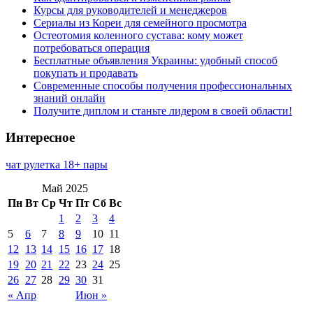
Курсы для руководителей и менеджеров
Сериалы из Кореи для семейного просмотра
Остеотомия коленного сустава: кому может
потребоваться операция
Бесплатные объявления Украины: удобный способ
покупать и продавать
Современные способы получения профессиональных
знаний онлайн
Получите диплом и станьте лидером в своей области!
Интересное
чат рулетка 18+ пары
Май 2025
Пн
Вт
Ср
Чт
Пт
Сб
Вс
1
2
3
4
5
6
7
8
9
10
11
12
13
14
15
16
17
18
19
20
21
22
23
24
25
26
27
28
29
30
31
« Апр
Июн »