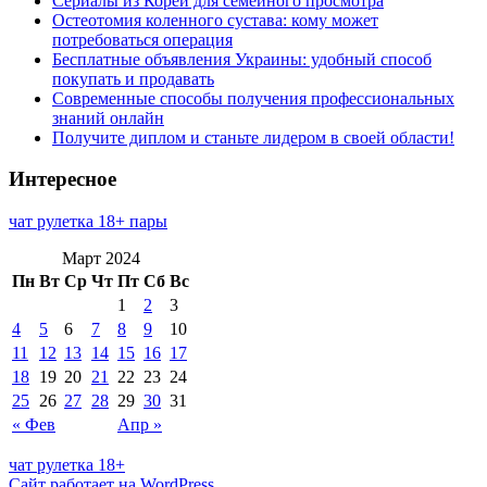
Сериалы из Кореи для семейного просмотра
Остеотомия коленного сустава: кому может
потребоваться операция
Бесплатные объявления Украины: удобный способ
покупать и продавать
Современные способы получения профессиональных
знаний онлайн
Получите диплом и станьте лидером в своей области!
Интересное
чат рулетка 18+ пары
Март 2024
Пн
Вт
Ср
Чт
Пт
Сб
Вс
1
2
3
4
5
6
7
8
9
10
11
12
13
14
15
16
17
18
19
20
21
22
23
24
25
26
27
28
29
30
31
« Фев
Апр »
чат рулетка 18+
Сайт работает на WordPress