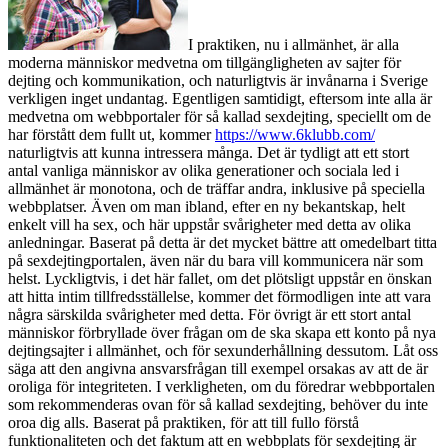
I praktiken, nu i allmänhet, är alla
moderna människor medvetna om tillgängligheten av sajter för
dejting och kommunikation, och naturligtvis är invånarna i Sverige
verkligen inget undantag. Egentligen samtidigt, eftersom inte alla är
medvetna om webbportaler för så kallad sexdejting, speciellt om de
har förstått dem fullt ut, kommer
https://www.6klubb.com/
naturligtvis att kunna intressera många. Det är tydligt att ett stort
antal vanliga människor av olika generationer och sociala led i
allmänhet är monotona, och de träffar andra, inklusive på speciella
webbplatser. Även om man ibland, efter en ny bekantskap, helt
enkelt vill ha sex, och här uppstår svårigheter med detta av olika
anledningar. Baserat på detta är det mycket bättre att omedelbart titta
på sexdejtingportalen, även när du bara vill kommunicera när som
helst. Lyckligtvis, i det här fallet, om det plötsligt uppstår en önskan
att hitta intim tillfredsställelse, kommer det förmodligen inte att vara
några särskilda svårigheter med detta. För övrigt är ett stort antal
människor förbryllade över frågan om de ska skapa ett konto på nya
dejtingsajter i allmänhet, och för sexunderhållning dessutom. Låt oss
säga att den angivna ansvarsfrågan till exempel orsakas av att de är
oroliga för integriteten. I verkligheten, om du föredrar webbportalen
som rekommenderas ovan för så kallad sexdejting, behöver du inte
oroa dig alls. Baserat på praktiken, för att till fullo förstå
funktionaliteten och det faktum att en webbplats för sexdejting är