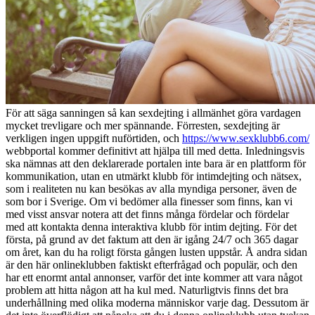
För att säga sanningen så kan sexdejting i allmänhet göra vardagen
mycket trevligare och mer spännande. Förresten, sexdejting är
verkligen ingen uppgift nuförtiden, och
https://www.sexklubb6.com/
webbportal kommer definitivt att hjälpa till med detta. Inledningsvis
ska nämnas att den deklarerade portalen inte bara är en plattform för
kommunikation, utan en utmärkt klubb för intimdejting och nätsex,
som i realiteten nu kan besökas av alla myndiga personer, även de
som bor i Sverige. Om vi bedömer alla finesser som finns, kan vi
med visst ansvar notera att det finns många fördelar och fördelar
med att kontakta denna interaktiva klubb för intim dejting. För det
första, på grund av det faktum att den är igång 24/7 och 365 dagar
om året, kan du ha roligt första gången lusten uppstår. Å andra sidan
är den här onlineklubben faktiskt efterfrågad och populär, och den
har ett enormt antal annonser, varför det inte kommer att vara något
problem att hitta någon att ha kul med. Naturligtvis finns det bra
underhållning med olika moderna människor varje dag. Dessutom är