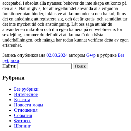
acceptabel i absolut alla nyanser, behöver du inte skapa ett konto på
den alls. Naturligtvis, för att regelbundet använda alla erbjudna
funktioner utan hinder, inklusive att kommunicera och ha kul, finns
det en anledning att registrera sig, och det är gratis, och samtidigt tar
det inte mycket tid och ansträngning. Låt oss säga att när du
använder en mikrofon och din egen kamera på en webbresurs för
sexdejting, kommer du definitivt att kunna få den bästa
underhållningen, och många har redan kunnat verifiera detta av egen
erfarenhet.
Запись опубликована
02.03.2024
автором
Gwp
в рубрике
Без
рубрики
.
Найти:
Рубрики
Без рубрики
Интересное
Красота
Новости моды
Отношения
События
Фитнесс
Шопинг