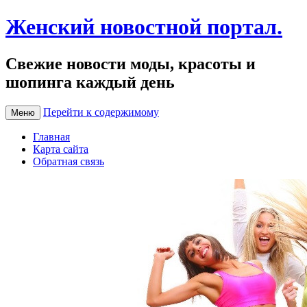
Женский новостной портал.
Свежие новости моды, красоты и
шопинга каждый день
Перейти к содержимому
Меню
Главная
Карта сайта
Обратная связь