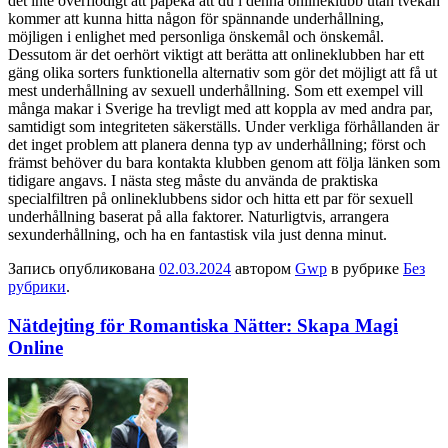
det inte överflödigt att påpeka att du i denna onlineklubb utan tvekan
kommer att kunna hitta någon för spännande underhållning,
möjligen i enlighet med personliga önskemål och önskemål.
Dessutom är det oerhört viktigt att berätta att onlineklubben har ett
gäng olika sorters funktionella alternativ som gör det möjligt att få ut
mest underhållning av sexuell underhållning. Som ett exempel vill
många makar i Sverige ha trevligt med att koppla av med andra par,
samtidigt som integriteten säkerställs. Under verkliga förhållanden är
det inget problem att planera denna typ av underhållning; först och
främst behöver du bara kontakta klubben genom att följa länken som
tidigare angavs. I nästa steg måste du använda de praktiska
specialfiltren på onlineklubbens sidor och hitta ett par för sexuell
underhållning baserat på alla faktorer. Naturligtvis, arrangera
sexunderhållning, och ha en fantastisk vila just denna minut.
Запись опубликована
02.03.2024
автором
Gwp
в рубрике
Без
рубрики
.
Nätdejting för Romantiska Nätter: Skapa Magi
Online