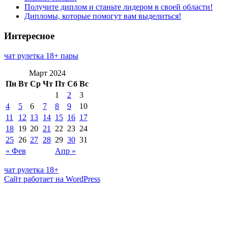
Получите диплом и станьте лидером в своей области!
Дипломы, которые помогут вам выделиться!
Интересное
чат рулетка 18+ пары
Март 2024
Пн
Вт
Ср
Чт
Пт
Сб
Вс
1
2
3
4
5
6
7
8
9
10
11
12
13
14
15
16
17
18
19
20
21
22
23
24
25
26
27
28
29
30
31
« Фев
Апр »
чат рулетка 18+
Сайт работает на WordPress