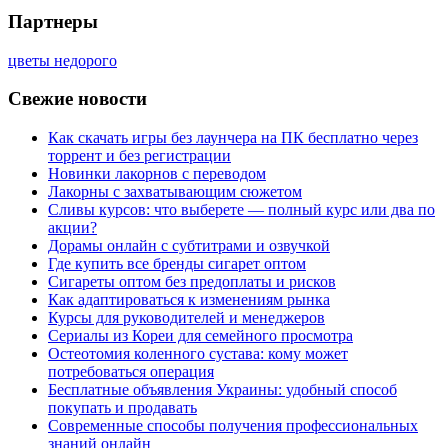
Партнеры
цветы недорого
Свежие новости
Как скачать игры без лаунчера на ПК бесплатно через
торрент и без регистрации
Новинки лакорнов с переводом
Лакорны с захватывающим сюжетом
Сливы курсов: что выберете — полный курс или два по
акции?
Дорамы онлайн с субтитрами и озвучкой
Где купить все бренды сигарет оптом
Сигареты оптом без предоплаты и рисков
Как адаптироваться к изменениям рынка
Курсы для руководителей и менеджеров
Сериалы из Кореи для семейного просмотра
Остеотомия коленного сустава: кому может
потребоваться операция
Бесплатные объявления Украины: удобный способ
покупать и продавать
Современные способы получения профессиональных
знаний онлайн