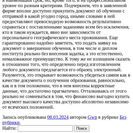
в наименьший срок, но, кроме того, и на профессиональном
уровне по разным критериям. Подчеркнем, что в заявленной
фирме вполне доступно прикупить документ об обучении с
отправкой в какой угодно город, иными словами в ней
предоставляют превосходную возможность результативно
справиться с поставленными заданиями всем без исключения,
кто в таком нуждается, явно вне зависимости от
персонального географического места проживания. Еще
гарантированно надобно заметить, что подать заявку на
документ о завершении обучения, в том числе и диплом
института реально без внесения задатка, а это естественно,
немаловажное преимущество. К тому же не излишним сказать
в отношении того, что определенно перед изготовлением
любого документа предлагается его образец электронный.
Разумеется, это открывает возможность убедиться самим как в
качестве документа о получении образования, равносильно,
как и в том положении, что в нем внесены корректные
данные, что достаточно прагматично. Отталкиваясь от этого
реально не сомневаться в том, что финансово выгодно купить
документ высокого качества доступно абсолютно независимо
от всяческих положений.
Запись опубликована
08.03.2024
автором
Gwp
в рубрике
Без
рубрики
.
Найти: