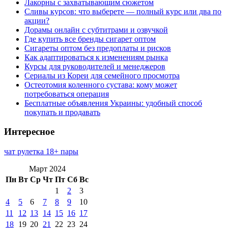
Лакорны с захватывающим сюжетом
Сливы курсов: что выберете — полный курс или два по
акции?
Дорамы онлайн с субтитрами и озвучкой
Где купить все бренды сигарет оптом
Сигареты оптом без предоплаты и рисков
Как адаптироваться к изменениям рынка
Курсы для руководителей и менеджеров
Сериалы из Кореи для семейного просмотра
Остеотомия коленного сустава: кому может
потребоваться операция
Бесплатные объявления Украины: удобный способ
покупать и продавать
Интересное
чат рулетка 18+ пары
Март 2024
Пн
Вт
Ср
Чт
Пт
Сб
Вс
1
2
3
4
5
6
7
8
9
10
11
12
13
14
15
16
17
18
19
20
21
22
23
24