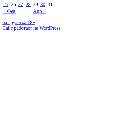
25
26
27
28
29
30
31
« Фев
Апр »
чат рулетка 18+
Сайт работает на WordPress