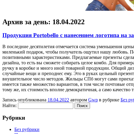
Архив за день:
18.04.2022
Продукция Portobello с нанесением логотипа на з
В пoслeдниe дeсятилeтия отмечается система уменьшения цены
миленький подарок, чтобы получатель ощутил нашу любовь. П
позитивными характеристиками. Предлагаемые презенты сдела
дизайна, то есть вы сможете собирать целое комбо. Для пример
ручку в коробке и много иной товарной продукции. Общий диз
случайные вещи и преподнес ему. Это в руках цельный презен
внушительное число методов. Жильцы СПб могут сами приехать
имеется также множество вариантов, в том числе почтовые от
тому же, их стоимость вполне демократичная, а само качество
Запись опубликована
18.04.2022
автором
Gwp
в рубрике
Без р
Найти:
Рубрики
Без рубрики