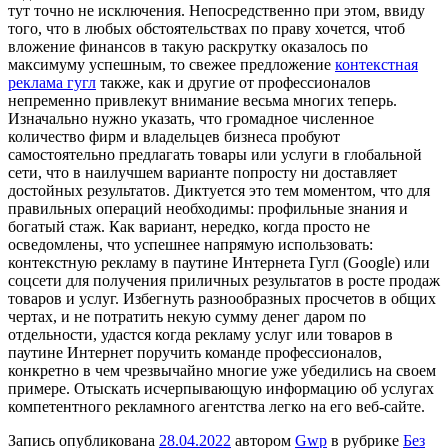
тут точно не исключения. Непосредственно при этом, ввиду
того, что в любых обстоятельствах по праву хочется, чтоб
вложение финансов в такую раскрутку оказалось по
максимуму успешным, то свежее предложение
контекстная
реклама гугл
также, как и другие от профессионалов
непременно привлекут внимание весьма многих теперь.
Изначально нужно указать, что громадное численное
количество фирм и владельцев бизнеса пробуют
самостоятельно предлагать товары или услуги в глобальной
сети, что в наилучшем варианте попросту ни доставляет
достойных результатов. Диктуется это тем моментом, что для
правильных операций необходимы: профильные знания и
богатый стаж. Как вариант, нередко, когда просто не
осведомлены, что успешнее напрямую использовать:
контекстную рекламу в паутине Интернета Гугл (Google) или
соцсети для получения приличных результатов в росте продаж
товаров и услуг. Избегнуть разнообразных просчетов в общих
чертах, и не потратить некую сумму денег даром по
отдельности, удастся когда рекламу услуг или товаров в
паутине Интернет поручить команде профессионалов,
конкретно в чем чрезвычайно многие уже убедились на своем
примере. Отыскать исчерпывающую информацию об услугах
компетентного рекламного агентства легко на его веб-сайте.
Запись опубликована
28.04.2022
автором
Gwp
в рубрике
Без