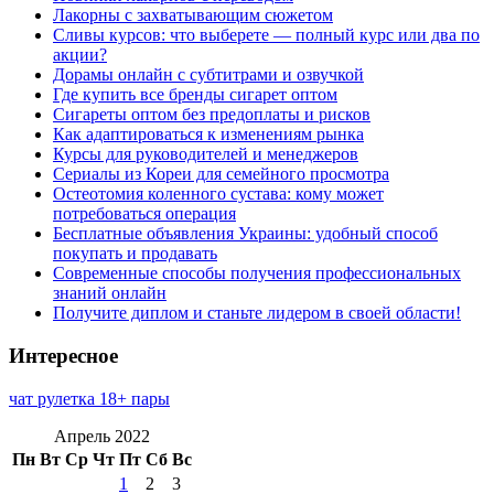
Лакорны с захватывающим сюжетом
Сливы курсов: что выберете — полный курс или два по
акции?
Дорамы онлайн с субтитрами и озвучкой
Где купить все бренды сигарет оптом
Сигареты оптом без предоплаты и рисков
Как адаптироваться к изменениям рынка
Курсы для руководителей и менеджеров
Сериалы из Кореи для семейного просмотра
Остеотомия коленного сустава: кому может
потребоваться операция
Бесплатные объявления Украины: удобный способ
покупать и продавать
Современные способы получения профессиональных
знаний онлайн
Получите диплом и станьте лидером в своей области!
Интересное
чат рулетка 18+ пары
Апрель 2022
Пн
Вт
Ср
Чт
Пт
Сб
Вс
1
2
3