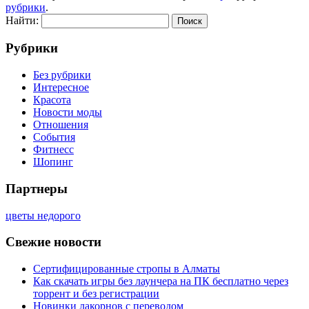
рубрики
.
Найти:
Рубрики
Без рубрики
Интересное
Красота
Новости моды
Отношения
События
Фитнесс
Шопинг
Партнеры
цветы недорого
Свежие новости
Сертифицированные стропы в Алматы
Как скачать игры без лаунчера на ПК бесплатно через
торрент и без регистрации
Новинки лакорнов с переводом