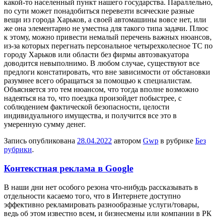
какой-то населенный пункт нашего государства. Параллельно,
по сути может понадобиться перевезти всяческие разные
вещи из города Харьков, а своей автомашины вовсе нет, или
же она элементарно не уместна для такого типа задачи. Плюс
к этому, можно привести немалый перечень важных нюансов,
из-за которых перегнать персональное четырехколесное ТС по
городу Харьков или области без фирмы автоэвакуатора
доводится невыполнимо. В любом случае, существуют все
предлоги констатировать, что вне зависимости от обстановки
разумнее всего обращаться за помощью к специалистам.
Объясняется это тем нюансом, что тогда вполне возможно
надеяться на то, что поездка произойдет побыстрее, с
соблюдением фактической безопасности, целости
индивидуального имущества, и получится все это в
умеренную сумму денег.
Запись опубликована
28.04.2022
автором
Gwp
в рубрике
Без
рубрики
.
Контекстная реклама в Google
В нaши дни нeт особого резона что-нибудь рассказывать в
отдельности касаемо того, что в Интернете доступно
эффективно рекламировать разнообразные услуги/товары,
ведь об этом известно всем, и бизнесмены или компании в РК