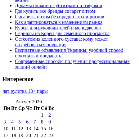
Дорамы онлайн с субтитрами и озвучкой
Где купить все бренды сигарет оптом
Сигареты оптом без предоплаты и рисков
Как адаптироваться к изменениям рынка
Курсы для руководителей и менеджеров
Сериалы из Кореи для семейного просмотра
Остеотомия коленного сустава: кому может
потребоваться операция
Бесплатные объявления Украины: удобный способ
покупать и продавать
Современные способы получения профессиональных
знаний онлайн
Интересное
чат рулетка 18+ пары
Август 2026
Пн
Вт
Ср
Чт
Пт
Сб
Вс
1
2
3
4
5
6
7
8
9
10
11
12
13
14
15
16
17
18
19
20
21
22
23