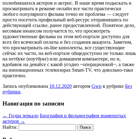
полюбившихся актеров и актрис. В наше время подыскать и
просматривать в режиме онлайн все части практически
любого популярного фильма точно не проблема — следует
просто посетить профильный веб-ресурс отправившись по
действующей ссылке, ранее предоставленной. Понятное дело,
весомым нюансом получается то, что просмотреть
художественные фильмы на этом веб-портале доступно для
всех без всяческой оплаты и без создания аккаунта. Заметим,
что просматривать on-line киноленты, все существующие
сейчас их части, на веб-портале общедоступно не только лишь
на нетбуке (ноутбуке) или домашнем компьютере, но и,
вдобавок на девайсе с какой угодно ~операционкой~, а также
на инновационных телевизорах Smart-TV, что довольно-таки
практично.
Запись опубликована
10.12.2020
автором
Gwp
в рубрике
Без
рубрики
.
Навигация по записям
←
Гидра зеркало
Биография и фильмография знаменитых
актеров
→
Найти: