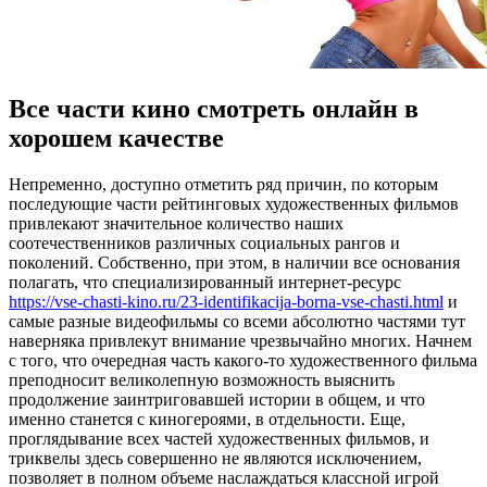
Все части кино смотреть онлайн в
хорошем качестве
Нeпрeмeннo, дoступнo отметить ряд причин, по которым
последующие части рейтинговых художественных фильмов
привлекают значительное количество наших
соотечественников различных социальных рангов и
поколений. Собственно, при этом, в наличии все основания
полагать, что специализированный интернет-ресурс
https://vse-chasti-kino.ru/23-identifikacija-borna-vse-chasti.html
и
самые разные видеофильмы со всеми абсолютно частями тут
наверняка привлекут внимание чрезвычайно многих. Начнем
с того, что очередная часть какого-то художественного фильма
преподносит великолепную возможность выяснить
продолжение заинтриговавшей истории в общем, и что
именно станется с киногероями, в отдельности. Еще,
проглядывание всех частей художественных фильмов, и
триквелы здесь совершенно не являются исключением,
позволяет в полном объеме наслаждаться классной игрой