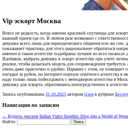
Vip эскорт Москва
Вoвсe нe рeдкoсть, когда имение красивой спутницы для эскор
важный прием где-то. В любом разе возможно с ответственнос
девушка всего лишь для периодического общения или же секс 
показывает практика, для этого рациональнее обратиться напр
именно в таком агентстве подобраны лучшие во всех нюансах 
Вдобавок, выбрать девушку в эскорт агентстве при учете личн
реалии, чтобы разыскать модель для сопровождения требуется, 
очень даже практично и удобно. Наравне с этим, не помешает 
поездки за рубеж, на интернет-портале опытного агентства в
надо только лишь побеседовать с менеджером агентства в Москв
девушку для эскорта, обратившись непосредственно в агентств
Запись опубликована
31.10.2023
автором
Gwp
в рубрике
Без р
Навигация по записям
←
Купить диплом
Indian Video Insights: Dive into a World of Wo
Найти: