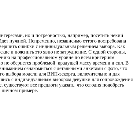
интересами, но и потребностью, например, посетить некий
дет нужной. Непременно, независимо оттого востребована
 совершить ошибки с индивидуальным решением выбора. Как
скве и пояснить это явно не затруднение. С одной стороны,
ению на профессиональном уровне по всем критериям.
о не обернется проблемой, крадущей массу времени и сил. В
м вниманием ознакомиться с детальными анкетами с фото, что
ого выбора модели для ВИП-эскорта, включительно и для
шившись с индивидуальным выбором девушки для сопровождения
, существуют все предлоги указать, что сегодня подобрать
а личном примере.