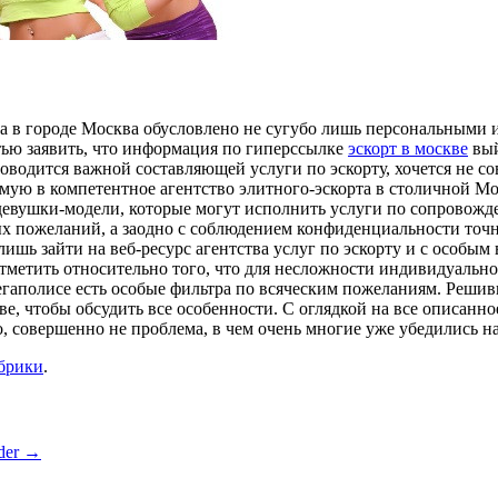
та в городе Москва обусловлено не сугубо лишь персональными 
тью заявить, что информация по гиперссылке
эскорт в москве
вый
доводится важной составляющей услуги по эскорту, хочется не
ямую в компетентное агентство элитного-эскорта в столичной Мо
девушки-модели, которые могут исполнить услуги по сопровожд
ых пожеланий, а заодно с соблюдением конфиденциальности точн
лишь зайти на веб-ресурс агентства услуг по эскорту и с особы
отметить относительно того, что для несложности индивидуальн
 мегаполисе есть особые фильтра по всяческим пожеланиям. Ре
е, чтобы обсудить все особенности. С оглядкой на все описанное
о, совершенно не проблема, в чем очень многие уже убедились н
убрики
.
nder
→