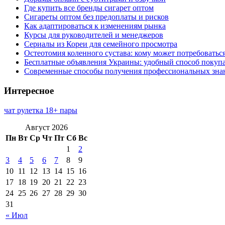
Где купить все бренды сигарет оптом
Сигареты оптом без предоплаты и рисков
Как адаптироваться к изменениям рынка
Курсы для руководителей и менеджеров
Сериалы из Кореи для семейного просмотра
Остеотомия коленного сустава: кому может потребоватьс
Бесплатные объявления Украины: удобный способ покупа
Современные способы получения профессиональных зна
Интересное
чат рулетка 18+ пары
Август 2026
Пн
Вт
Ср
Чт
Пт
Сб
Вс
1
2
3
4
5
6
7
8
9
10
11
12
13
14
15
16
17
18
19
20
21
22
23
24
25
26
27
28
29
30
31
« Июл