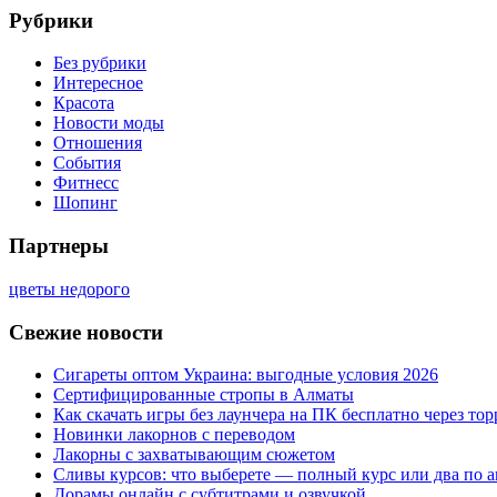
Рубрики
Без рубрики
Интересное
Красота
Новости моды
Отношения
События
Фитнесс
Шопинг
Партнеры
цветы недорого
Свежие новости
Сигареты оптом Украина: выгодные условия 2026
Сертифицированные стропы в Алматы
Как скачать игры без лаунчера на ПК бесплатно через тор
Новинки лакорнов с переводом
Лакорны с захватывающим сюжетом
Сливы курсов: что выберете — полный курс или два по 
Дорамы онлайн с субтитрами и озвучкой