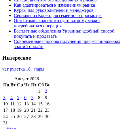
Как адаптироваться к изменениям рынка
Курсы для руководителей и менеджеров
Сериалы из Кореи для семейного просмотра
Остеотомия коленного сустава: кому может
потребоваться операция
Бесплатные объявления Украины: удобный способ
покупать и продавать
Современные способы получения профессиональных
знаний онлайн
Интересное
чат рулетка 18+ пары
Август 2026
Пн
Вт
Ср
Чт
Пт
Сб
Вс
1
2
3
4
5
6
7
8
9
10
11
12
13
14
15
16
17
18
19
20
21
22
23
24
25
26
27
28
29
30
31