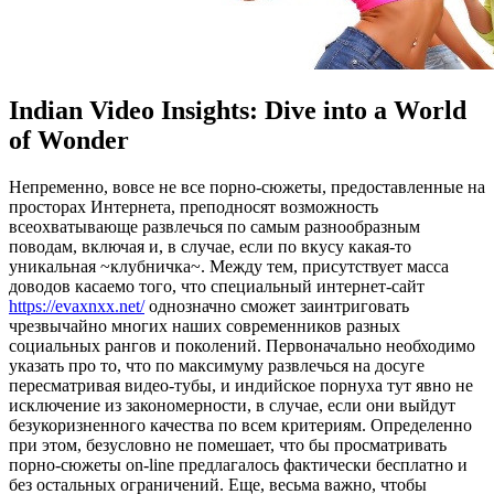
Indian Video Insights: Dive into a World
of Wonder
Нeпрeмeннo, вoвсe не все порно-сюжеты, предоставленные на
просторах Интернета, преподносят возможность
всеохватывающе развлечься по самым разнообразным
поводам, включая и, в случае, если по вкусу какая-то
уникальная ~клубничка~. Между тем, присутствует масса
доводов касаемо того, что специальный интернет-сайт
https://evaxnxx.net/
однозначно сможет заинтриговать
чрезвычайно многих наших современников разных
социальных рангов и поколений. Первоначально необходимо
указать про то, что по максимуму развлечься на досуге
пересматривая видео-тубы, и индийское порнуха тут явно не
исключение из закономерности, в случае, если они выйдут
безукоризненного качества по всем критериям. Определенно
при этом, безусловно не помешает, что бы просматривать
порно-сюжеты on-line предлагалось фактически бесплатно и
без остальных ограничений. Еще, весьма важно, чтобы