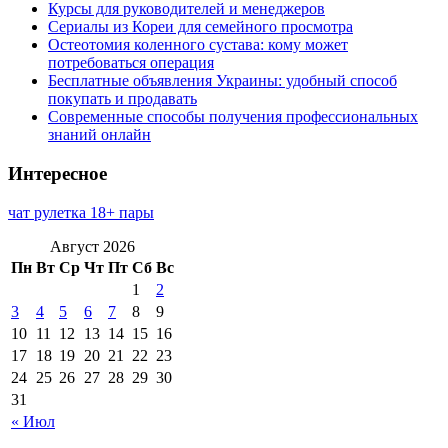
Курсы для руководителей и менеджеров
Сериалы из Кореи для семейного просмотра
Остеотомия коленного сустава: кому может
потребоваться операция
Бесплатные объявления Украины: удобный способ
покупать и продавать
Современные способы получения профессиональных
знаний онлайн
Интересное
чат рулетка 18+ пары
Август 2026
Пн
Вт
Ср
Чт
Пт
Сб
Вс
1
2
3
4
5
6
7
8
9
10
11
12
13
14
15
16
17
18
19
20
21
22
23
24
25
26
27
28
29
30
31
« Июл