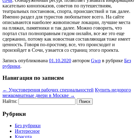
сочи
. Обнаруженный ресурс позволяет узнавать информацию
касательно кинопоказов, советов по путешествиям,
театральных постановок, спорта, происшествий и так далее.
Именно раздел для туристов любопытнее всего. На сайте
описываются наиболее живописные локации, лучшие места
на пляжах, памятники и так далее. Можно говорить, что
портал стал полноправным гидом онлайн, все же это еще
сдержанно, потому как новостная составляющая тоже имеет
ценность. Говоря по-простому, все, что происходит и
произойдет в Сочи, узнается со страниц этого проекта.
Запись опубликована
01.10.2020
автором
Gwp
в рубрике
Без
рубрики
.
Навигация по записям
←
Удостоверения рабочих специальностей
Купить недорого
межкомнатные двери в Москве
→
Найти:
Рубрики
Без рубрики
Интересное
Красота