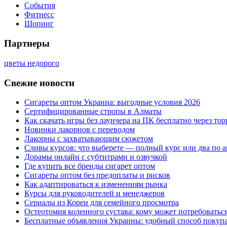
События
Фитнесс
Шопинг
Партнеры
цветы недорого
Свежие новости
Сигареты оптом Украина: выгодные условия 2026
Сертифицированные стропы в Алматы
Как скачать игры без лаунчера на ПК бесплатно через тор
Новинки лакорнов с переводом
Лакорны с захватывающим сюжетом
Сливы курсов: что выберете — полный курс или два по 
Дорамы онлайн с субтитрами и озвучкой
Где купить все бренды сигарет оптом
Сигареты оптом без предоплаты и рисков
Как адаптироваться к изменениям рынка
Курсы для руководителей и менеджеров
Сериалы из Кореи для семейного просмотра
Остеотомия коленного сустава: кому может потребоватьс
Бесплатные объявления Украины: удобный способ покупа