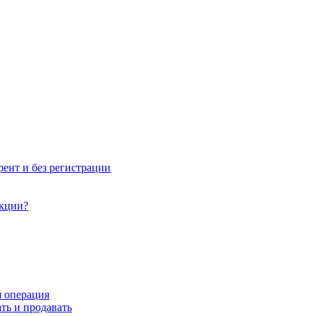
рент и без регистрации
акции?
я операция
ть и продавать