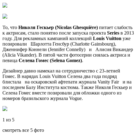
То, что
Николя Гескьер (Nicolas Ghesquière)
питает слабость
к актрисам, стало понятно после запуска проекта
Series
в 2013
году. Для рекламных кампаний коллекций
Louis Vuitton
уже
позировали Шарлотта Генсбур (Charlotte Gainsbourg),
Дженнифер Коннели (Jennifer Connelly) и Алисия Викандер
(Alicia Vikander). В пятой части фотосерии снялась актриса и
певица
Селена Гомес (Selena Gomez)
.
Дизайнер давно намекал на сотрудничество с 23-летней
Гомес. В нарядах Louis Vuitton Селена два года подряд
блистала на оскаровской афтепати журнала Vanity Fair и на
последнем Балу Института костюма. Также Николя Гескьер и
Селена Гомес вместе позировали для обложки одного из
номеров бразильского журнала Vogue.
1 из 5
смотреть все 5 фото