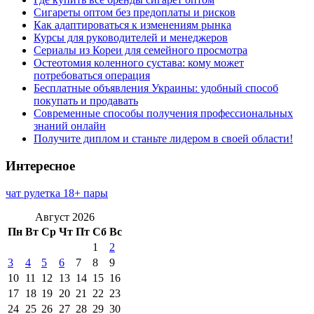
Сигареты оптом без предоплаты и рисков
Как адаптироваться к изменениям рынка
Курсы для руководителей и менеджеров
Сериалы из Кореи для семейного просмотра
Остеотомия коленного сустава: кому может
потребоваться операция
Бесплатные объявления Украины: удобный способ
покупать и продавать
Современные способы получения профессиональных
знаний онлайн
Получите диплом и станьте лидером в своей области!
Интересное
чат рулетка 18+ пары
Август 2026
Пн
Вт
Ср
Чт
Пт
Сб
Вс
1
2
3
4
5
6
7
8
9
10
11
12
13
14
15
16
17
18
19
20
21
22
23
24
25
26
27
28
29
30