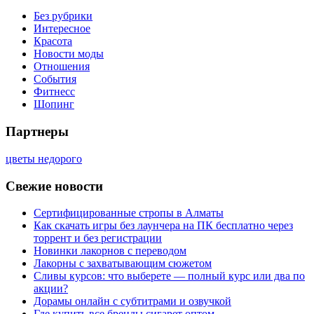
Без рубрики
Интересное
Красота
Новости моды
Отношения
События
Фитнесс
Шопинг
Партнеры
цветы недорого
Свежие новости
Сертифицированные стропы в Алматы
Как скачать игры без лаунчера на ПК бесплатно через
торрент и без регистрации
Новинки лакорнов с переводом
Лакорны с захватывающим сюжетом
Сливы курсов: что выберете — полный курс или два по
акции?
Дорамы онлайн с субтитрами и озвучкой
Где купить все бренды сигарет оптом