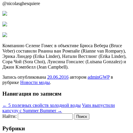
@nicolasghesquiere
Компанию Селене Гомес в объективе Брюса Вебера (Bruce
Veber) составили Рианна ван Ромпайе (Rianne van Rompaey),
Эрика Линдер (Erika Linder), Натали Вестлинг (Erika Linder),
Сора Чой (Sora Choi), Луисина Гонсалес (Luisana Gonzalez) и
Джин Кэмпбелл (Jean Campbell).
Запись опубликована
20.06.2016
автором
adminGWP
в
рубрике
Новости моды
.
Навигация по записям
←
5 полезных свойств холодной воды
Vans выпустили
капсулу с Summer Bummer
→
Найти:
Рубрики