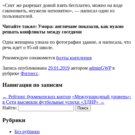
«Снег же разрешат домой взять бесплатно, можно на воде
сэкономить, неужели непонятно», — написал один из
пользователей.
Читайте также: Умора: англичане показали, как нужно
решать конфликты между соседями
Одна женщина узнала по фотографии здание, и написала, что
речь идет о 95-ой школе.
Рекомендую ознакомится
болты крепления
Запись опубликована
29.01.2019
автором
adminGWP
в
рубрике
Фитнесс
.
Навигация по записям
←
Рейтинг букмекерских контор
«Международный уровень»:
в Сети высмеяли футбольные успехи «ЛДНР»
→
Найти:
Рубрики
Без рубрики