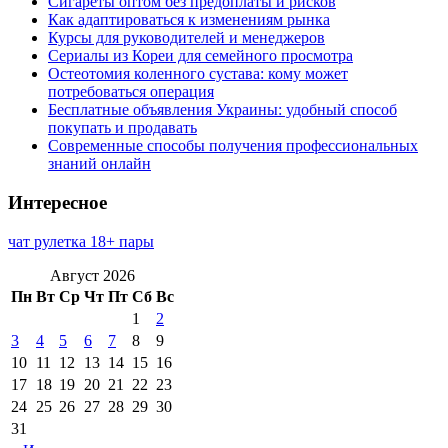
Сигареты оптом без предоплаты и рисков
Как адаптироваться к изменениям рынка
Курсы для руководителей и менеджеров
Сериалы из Кореи для семейного просмотра
Остеотомия коленного сустава: кому может
потребоваться операция
Бесплатные объявления Украины: удобный способ
покупать и продавать
Современные способы получения профессиональных
знаний онлайн
Интересное
чат рулетка 18+ пары
Август 2026
Пн
Вт
Ср
Чт
Пт
Сб
Вс
1
2
3
4
5
6
7
8
9
10
11
12
13
14
15
16
17
18
19
20
21
22
23
24
25
26
27
28
29
30
31