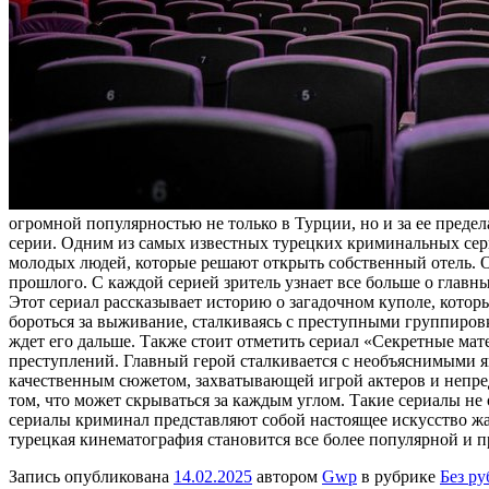
огромной популярностью не только в Турции, но и за ее пред
серии. Одним из самых известных турецких криминальных сер
молодых людей, которые решают открыть собственный отель. О
прошлого. С каждой серией зритель узнает все больше о глав
Этот сериал рассказывает историю о загадочном куполе, котор
бороться за выживание, сталкиваясь с преступными группировк
ждет его дальше. Также стоит отметить сериал «Секретные мат
преступлений. Главный герой сталкивается с необъяснимыми я
качественным сюжетом, захватывающей игрой актеров и непред
том, что может скрываться за каждым углом. Такие сериалы не
сериалы криминал представляют собой настоящее искусство ж
турецкая кинематография становится все более популярной и п
Запись опубликована
14.02.2025
автором
Gwp
в рубрике
Без р