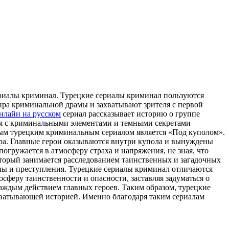
риaлы криминaл. Турецкие сериалы криминал пользуются
нра криминальной драмы и захватывают зрителя с первой
нлайн на русском
сериал рассказывает историю о группе
тся с криминальными элементами и темными секретами
рным турецким криминальным сериалом является «Под куполом».
мира. Главные герои оказываются внутри купола и вынуждены
гружается в атмосферу страха и напряжения, не зная, что
который занимается расследованием таинственных и загадочных
ны и преступления. Турецкие сериалы криминал отличаются
феру таинственности и опасности, заставляя задуматься о
каждым действием главных героев. Таким образом, турецкие
хватывающей историей. Именно благодаря таким сериалам