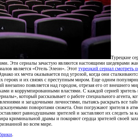
Турeцкиe сe
елами. Эти сериалы зачастую являются настоящими шедеврами жа
иалов является «Отель Элеон». Этот
турецкий сериал смотреть о
днако их мечта оказывается под угрозой, когда они сталкиваю
ных героях и их связях с преступным миром. Еще одним популя
ый внезапно появляется над городом, отрезая его от внешнего 
ами и коррумпированными властями. С каждой серией зритель по
ериалы», который рассказывает о работе специального агента, 
влениями и загадочными личностями, пытаясь раскрыть все тай
сказуемыми поворотами сюжета. Они погружают зрителя в атмос
 оставляют равнодушными зрителей и заставляют их следить за 
анра криминальной драмы и покоряют сердца зрителей своей за
ризнанной во всем мире.
убрики
.