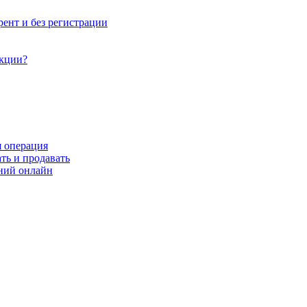
рент и без регистрации
акции?
я операция
ть и продавать
ний онлайн