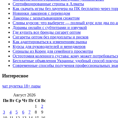
Сертифицированные стропы в Алматы
Как скачать игры без лаунчера на ПК бесплатно через тор
Новинки лакорнов с переводом
Лакорны с захватывающим сюжетом
Сливы курсов: что выберете — полный курс или два по 
Дорамы онлайн с субтитрами и озвучкой
Где купить все бренды сигарет оптом
Сигареты оптом без предоплаты и рисков
Как адаптироваться к изменениям рынка
Курсы для руководителей и менеджеров
Сериалы из Кореи для семейного просмотра
Остеотомия коленного сустава: кому может потребоватьс
Бесплатные объявления Украины: удобный способ покупа
Современные способы получения профессиональных зна
Интересное
чат рулетка 18+ пары
Август 2026
Пн
Вт
Ср
Чт
Пт
Сб
Вс
1
2
3
4
5
6
7
8
9
10
11
12
13
14
15
16