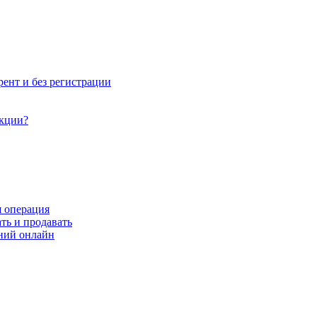
рент и без регистрации
акции?
я операция
ть и продавать
ний онлайн