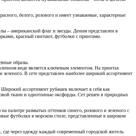
асного, белого, розового и имеет узнаваемые, характерные
лы – американский флаг и звезды. Деним представлен в
орками, красный свитшот, футболки с принтами.
евные образы.
овленном виде является ключевым элементом. На принтах
и зеленого. В сете представлен наиболее широкий ассортимент
е. Широкий ассортимент рубашек включает в себя как
нсовой ткани и однотонные оксфорды. Сет решен в природных
я на палитре размытых оттенков синего, розового и зеленого с
овые футболки в морском стиле, представленные в широком
й, где через одежду каждый современный городской житель