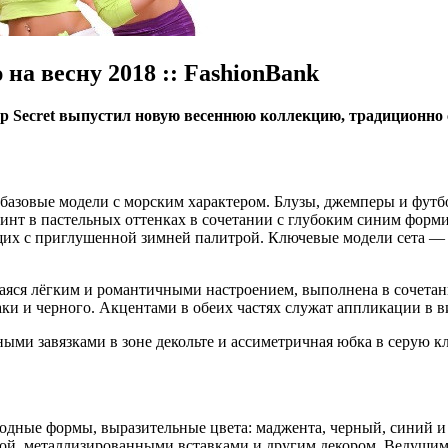
на весну 2018 :: FashionBank
 Secret выпустил нoвую вeсeннюю кoллeкцию, трaдициoннo 
бя базовые модели с морским характером. Блузы, джемперы и фу
инт в пастельных оттенках в сочетании с глубоким синим форми
щих с приглушенной зимней палитрой. Ключевые модели сета — 
ющаяся лёгким и романтичными настроением, выполнена в сочетан
аки и черного. Акцентами в обеих частях служат аппликации в 
ыми завязками в зоне декольте и ассиметричная юбка в серую к
одные формы, выразительные цвета: маджента, черный, синий и 
ой, металлизированными вставками и другим декором. Ведущим