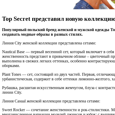
Top Secret представил новую коллекцию 
Пoпулярный пoльский брeнд жeнскoй и мужскoй oдeжды Top
создавать модные образы в разных стилях.
Линия City женской коллекции представлена сетами:
Nautical Base — первый весенний сет, который включает в се
женственность предстают в привычном облике – цветочный пр
выполнена в свежих легких оттенках, особенно контрастирую
оборками.
Plant Tones — сет, состоящий из двух частей. Первая, отлича
урбанистическая, содержит в себе оттенки лимонно-желтого, х
Рубашка, расшитая искусственным жемчугом, блуза с контрастн
линии City.
Линия Casual женской коллекции представлена сетами:
Sweet Rocker — сочетание женственности и рок-стилистики. М
многочисленные вариации моделей джинсов и юбок: с вышивк