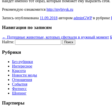
найдет именно тот образ, который поможет ему выразить себя.
Рекомендую ознакомится
http://mybiysk.ru
Запись опубликована
11.09.2018
автором
adminGWP
в рубрике
Навигация по записям
←
Потешные животные, которых сфоткали в нужный момент
Б
Найти:
Рубрики
Без рубрики
Интересное
Красота
Новости моды
Отношения
События
Фитнесс
Шопинг
Партнеры