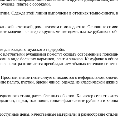
versize, платье с оборками.
ина. Одежда этой линии выполнена в оттенках тёмно-синего, кр
канской эстетикой, романтизмом и молодостью. Основные симво
вые модели – свитер с крупными звездами, платье-рубашка с об
ые для каждого мужского гардероба.
 с клетчатыми рубашками помогут создать современные повседн
лями в виде больших карманов, лент и значков. Камуфляж в обн
вая палитра отличается преобладанием тёмных оттенков синего 
иля. Простые, элегантные силуэты подаются в неформальном ключ
нние пальто, куртки, брюки чинос, одежда из классической джи
седневного стиля, расслабленных образов. Характер сета строитс
джинсы, парки, толстовки, тонкие фланелевые рубашки и хлопк
, доступные цены, качественные материалы и разнообразие стиле