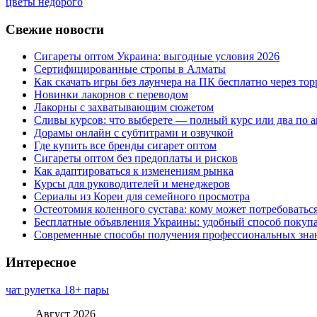
цветы недорого
Свежие новости
Сигареты оптом Украина: выгодные условия 2026
Сертифицированные стропы в Алматы
Как скачать игры без лаунчера на ПК бесплатно через тор
Новинки лакорнов с переводом
Лакорны с захватывающим сюжетом
Сливы курсов: что выберете — полный курс или два по 
Дорамы онлайн с субтитрами и озвучкой
Где купить все бренды сигарет оптом
Сигареты оптом без предоплаты и рисков
Как адаптироваться к изменениям рынка
Курсы для руководителей и менеджеров
Сериалы из Кореи для семейного просмотра
Остеотомия коленного сустава: кому может потребоватьс
Бесплатные объявления Украины: удобный способ покупа
Современные способы получения профессиональных зна
Интересное
чат рулетка 18+ пары
Август 2026