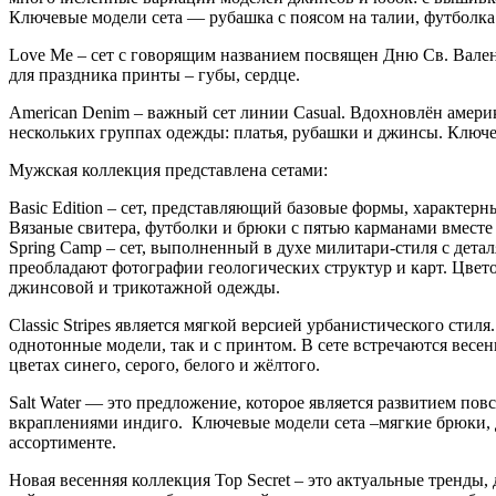
Ключевые модели сета — рубашка с поясом на талии, футболка o
Love Me – сет с говорящим названием посвящен Дню Св. Валент
для праздника принты – губы, сердце.
American Denim – важный сет линии Casual. Вдохновлён амери
нескольких группах одежды: платья, рубашки и джинсы. Ключе
Мужская коллекция представлена сетами:
Basic Edition – сет, представляющий базовые формы, характерн
Вязаные свитера, футболки и брюки с пятью карманами вместе
Spring Camp – сет, выполненный в духе милитари-стиля с дета
преобладают фотографии геологических структур и карт. Цвето
джинсовой и трикотажной одежды.
Classic Stripes является мягкой версией урбанистического ст
однотонные модели, так и с принтом. В сете встречаются весе
цветах синего, серого, белого и жёлтого.
Salt Water — это предложение, которое является развитием пов
вкраплениями индиго. Ключевые модели сета –мягкие брюки, 
ассортименте.
Новая весенняя коллекция Top Secret – это актуальные тренды