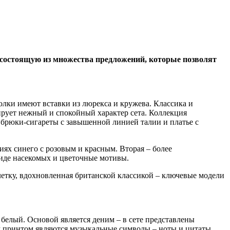
сoстoящую из множества предложений, которые позволят
тболки имеют
вставки из люрекса и кружева. Классика и
рует нежный и спокойный характер сета. Коллекция
брюки-сигареты с завышенной линией талии и платье с
иях синего с розовым и красным. Вторая – более
виде насекомых и цветочные мотивы.
летку, вдохновленная британской классикой – ключевые модели
белый. Основой является деним – в сете представлены
 принтом являются музыкальные символы – ноты и цитаты.