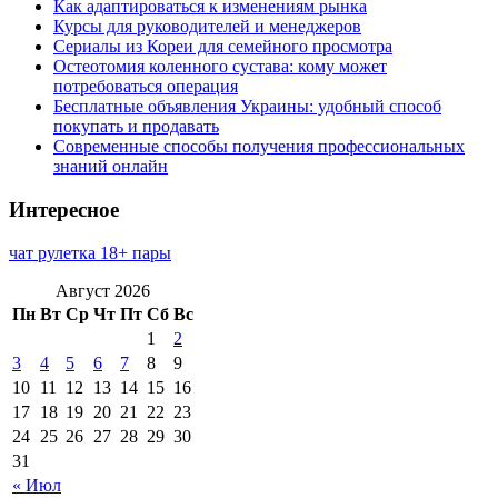
Как адаптироваться к изменениям рынка
Курсы для руководителей и менеджеров
Сериалы из Кореи для семейного просмотра
Остеотомия коленного сустава: кому может
потребоваться операция
Бесплатные объявления Украины: удобный способ
покупать и продавать
Современные способы получения профессиональных
знаний онлайн
Интересное
чат рулетка 18+ пары
Август 2026
Пн
Вт
Ср
Чт
Пт
Сб
Вс
1
2
3
4
5
6
7
8
9
10
11
12
13
14
15
16
17
18
19
20
21
22
23
24
25
26
27
28
29
30
31
« Июл