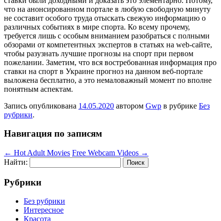
ставки были доходными и доказать это элементарно. Потому,
что на анонсированном портале в любую свободную минуту
не составит особого труда отыскать свежую информацию о
различных событиях в мире спорта. Ко всему прочему,
требуется лишь с особым вниманием разобраться с полными
обзорами от компетентных экспертов в статьях на web-сайте,
чтобы разузнать лучшие прогнозы на спорт при первом
пожелании. Заметим, что вся востребованная информация про
ставки на спорт в Украине прогноз на данном веб-портале
выложена бесплатно, а это немаловажный момент по вполне
понятным аспектам.
Запись опубликована
14.05.2020
автором
Gwp
в рубрике
Без
рубрики
.
Навигация по записям
←
Hot Adult Movies
Free Webcam Videos
→
Найти:
Рубрики
Без рубрики
Интересное
Красота