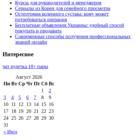
Курсы для руководителей и менеджеров
Сериалы из Кореи для семейного просмотра
Остеотомия коленного сустава: кому может
потребоваться операция
Бесплатные объявления Украины: удобный способ
покупать и продавать
Современные способы получения профессиональных
знаний онлайн
Интересное
чат рулетка 18+ пары
Август 2026
Пн
Вт
Ср
Чт
Пт
Сб
Вс
1
2
3
4
5
6
7
8
9
10
11
12
13
14
15
16
17
18
19
20
21
22
23
24
25
26
27
28
29
30
31
« Июл