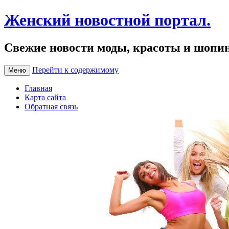
Женский новостной портал.
Свежие новости моды, красоты и шопи
Перейти к содержимому
Меню
Главная
Карта сайта
Обратная связь