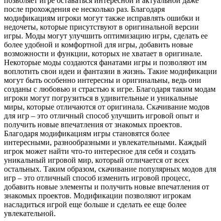
позволяет игре оставаться интересной и актуальной даже
после прохождения ее несколько раз. Благодаря
модификациям игроки могут также исправлять ошибки и
недочеты, которые присутствуют в оригинальной версии
игры. Моды могут улучшить оптимизацию игры, сделать ее
более удобной и комфортной для игры, добавить новые
возможности и функции, которых не хватает в оригинале.
Некоторые моды создаются фанатами игры и позволяют им
воплотить свои идеи и фантазии в жизнь. Такие модификации
могут быть особенно интересны и оригинальны, ведь они
созданы с любовью и страстью к игре. Благодаря таким модам
игроки могут погрузиться в удивительные и уникальные
миры, которые отличаются от оригинала. Скачивание модов
для игр – это отличный способ улучшить игровой опыт и
получить новые впечатления от знакомых проектов.
Благодаря модификациям игры становятся более
интересными, разнообразными и увлекательными. Каждый
игрок может найти что-то интересное для себя и создать
уникальный игровой мир, который отличается от всех
остальных. Таким образом, скачивание популярных модов для
игр – это отличный способ изменить игровой процесс,
добавить новые элементы и получить новые впечатления от
знакомых проектов. Модификации позволяют игрокам
насладиться игрой еще больше и сделать ее еще более
увлекательной.