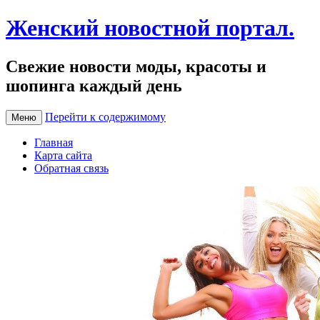
Женский новостной портал.
Свежие новости моды, красоты и
шопинга каждый день
Перейти к содержимому
Меню
Главная
Карта сайта
Обратная связь