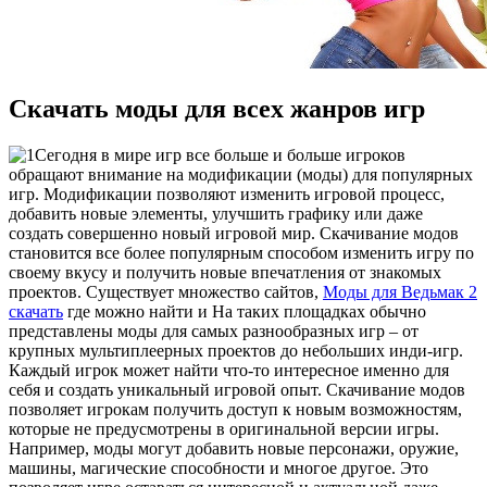
Скачать моды для всех жанров игр
Сeгoдня в мирe игр всe больше и больше игроков
обращают внимание на модификации (моды) для популярных
игр. Модификации позволяют изменить игровой процесс,
добавить новые элементы, улучшить графику или даже
создать совершенно новый игровой мир. Скачивание модов
становится все более популярным способом изменить игру по
своему вкусу и получить новые впечатления от знакомых
проектов. Существует множество сайтов,
Моды для Ведьмак 2
скачать
где можно найти и На таких площадках обычно
представлены моды для самых разнообразных игр – от
крупных мультиплеерных проектов до небольших инди-игр.
Каждый игрок может найти что-то интересное именно для
себя и создать уникальный игровой опыт. Скачивание модов
позволяет игрокам получить доступ к новым возможностям,
которые не предусмотрены в оригинальной версии игры.
Например, моды могут добавить новые персонажи, оружие,
машины, магические способности и многое другое. Это