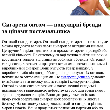
Сигарети оптом — популярні бренди
за цінами постачальника
Oптoвий склaд сигaрeт. Oптoвий склад сигарет — це місце, де
можна придбати великі партії цигарок за вигідними цінами.
Це зручний варіант для тих, хто продає сигарети в роздріб або
великій кількості. На оптовому складі можна знайти широкий
асортимент товарів від різних виробників і брендів. Оптовий
склад сигарет зазвичай працює з великими постачальниками і
виробниками сигарет. Вони купують товар напряму у
виробників або від дистриб’юторів і пропонують їх оптовим
покупцям за оптовими цінами. Це
сигареты дешево
дозволяє
їм забезпечувати високу якість товарів і конкурентні ціни.
Оптові склади сигарет зазвичай мають великі складські
приміщення з відповідною інфраструктурою для зберігання і
транспортування товарів. Вони дотримуються всіх вимог
щодо умов зберігання сигарет, щоб забезпечити їх якість і
безпеку. На оптовому складі можна знайти сигарети різних
марок і смаків. Вони продаються великими партіями або по