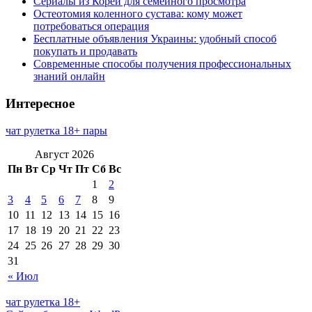
Сериалы из Кореи для семейного просмотра
Остеотомия коленного сустава: кому может
потребоваться операция
Бесплатные объявления Украины: удобный способ
покупать и продавать
Современные способы получения профессиональных
знаний онлайн
Интересное
чат рулетка 18+ пары
Август 2026
Пн
Вт
Ср
Чт
Пт
Сб
Вс
1
2
3
4
5
6
7
8
9
10
11
12
13
14
15
16
17
18
19
20
21
22
23
24
25
26
27
28
29
30
31
« Июл
чат рулетка 18+