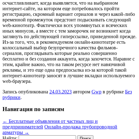
осчастливливает, когда выявляется, что на выбранном
интернет-сайте, на котором еще потребовалось пройти
регистрацию, скромный вариант сериалов и через какой-либо
временной промежуток предстоит подыскивать следующий
web-кинотеатр. Фактически всех упомянутых и всяческих
иных минусов, а вместе с тем заморочек не возникнет когда
заглянуть по действующей гиперссылке, приведенной прежде.
Из-за того, что, в рекомендуемом онлайн-кинотеатре есть
колоссальный выбор безупречного качества фильмов-
сериалов, проглядывать которые реально совершенно
бесплатно и без создания аккаунта, когда захочется. Наравне с
этим, крайне важно, что на таком ресурсе нет навязчивой
рекламы, и это еще одна предпосылка из-за которой такой
интернет-кинотеатр заносят в лучшие вкладки используемого
web-браузера.
Запись опубликована
24.03.2023
автором
Gwp
в рубрике
Без
рубрики
.
Навигация по записям
←
Бесплатные объявления от частных лиц и
предпринимателей
Онлайн-продажа трубопроводной
арматуры
→
Найти: