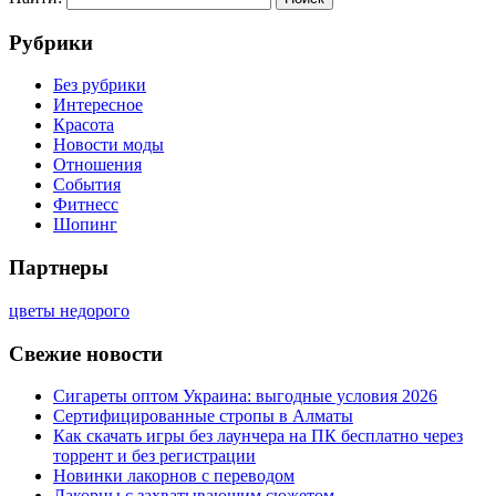
Рубрики
Без рубрики
Интересное
Красота
Новости моды
Отношения
События
Фитнесс
Шопинг
Партнеры
цветы недорого
Свежие новости
Сигареты оптом Украина: выгодные условия 2026
Сертифицированные стропы в Алматы
Как скачать игры без лаунчера на ПК бесплатно через
торрент и без регистрации
Новинки лакорнов с переводом
Лакорны с захватывающим сюжетом