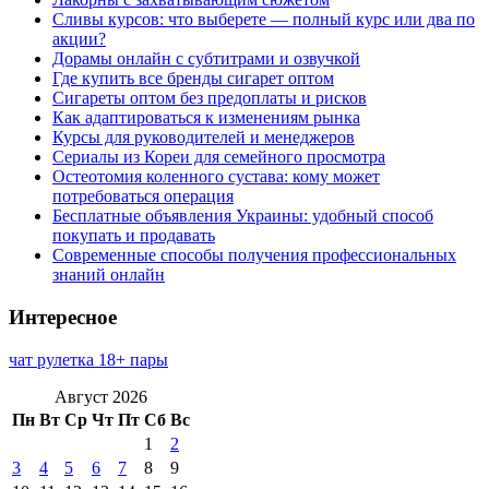
Сливы курсов: что выберете — полный курс или два по
акции?
Дорамы онлайн с субтитрами и озвучкой
Где купить все бренды сигарет оптом
Сигареты оптом без предоплаты и рисков
Как адаптироваться к изменениям рынка
Курсы для руководителей и менеджеров
Сериалы из Кореи для семейного просмотра
Остеотомия коленного сустава: кому может
потребоваться операция
Бесплатные объявления Украины: удобный способ
покупать и продавать
Современные способы получения профессиональных
знаний онлайн
Интересное
чат рулетка 18+ пары
Август 2026
Пн
Вт
Ср
Чт
Пт
Сб
Вс
1
2
3
4
5
6
7
8
9