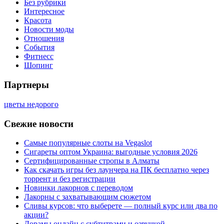
Без рубрики
Интересное
Красота
Новости моды
Отношения
События
Фитнесс
Шопинг
Партнеры
цветы недорого
Свежие новости
Самые популярные слоты на Vegaslot
Сигареты оптом Украина: выгодные условия 2026
Сертифицированные стропы в Алматы
Как скачать игры без лаунчера на ПК бесплатно через
торрент и без регистрации
Новинки лакорнов с переводом
Лакорны с захватывающим сюжетом
Сливы курсов: что выберете — полный курс или два по
акции?
Дорамы онлайн с субтитрами и озвучкой