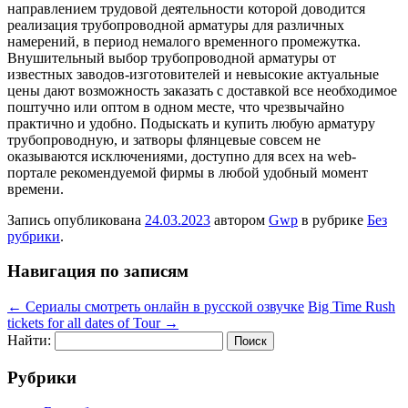
направлением трудовой деятельности которой доводится
реализация трубопроводной арматуры для различных
намерений, в период немалого временного промежутка.
Внушительный выбор трубопроводной арматуры от
известных заводов-изготовителей и невысокие актуальные
цены дают возможность заказать с доставкой все необходимое
поштучно или оптом в одном месте, что чрезвычайно
практично и удобно. Подыскать и купить любую арматуру
трубопроводную, и затворы флянцевые совсем не
оказываются исключениями, доступно для всех на web-
портале рекомендуемой фирмы в любой удобный момент
времени.
Запись опубликована
24.03.2023
автором
Gwp
в рубрике
Без
рубрики
.
Навигация по записям
←
Сериалы смотреть онлайн в русской озвучке
Big Time Rush
tickets for all dates of Tour
→
Найти:
Рубрики