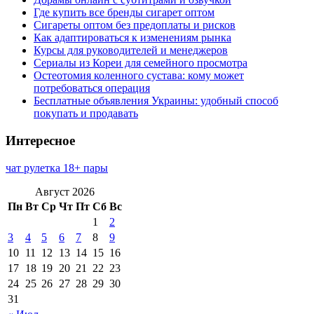
Где купить все бренды сигарет оптом
Сигареты оптом без предоплаты и рисков
Как адаптироваться к изменениям рынка
Курсы для руководителей и менеджеров
Сериалы из Кореи для семейного просмотра
Остеотомия коленного сустава: кому может
потребоваться операция
Бесплатные объявления Украины: удобный способ
покупать и продавать
Интересное
чат рулетка 18+ пары
Август 2026
Пн
Вт
Ср
Чт
Пт
Сб
Вс
1
2
3
4
5
6
7
8
9
10
11
12
13
14
15
16
17
18
19
20
21
22
23
24
25
26
27
28
29
30
31