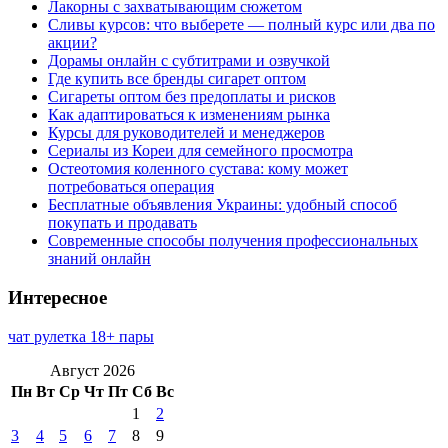
Лакорны с захватывающим сюжетом
Сливы курсов: что выберете — полный курс или два по
акции?
Дорамы онлайн с субтитрами и озвучкой
Где купить все бренды сигарет оптом
Сигареты оптом без предоплаты и рисков
Как адаптироваться к изменениям рынка
Курсы для руководителей и менеджеров
Сериалы из Кореи для семейного просмотра
Остеотомия коленного сустава: кому может
потребоваться операция
Бесплатные объявления Украины: удобный способ
покупать и продавать
Современные способы получения профессиональных
знаний онлайн
Интересное
чат рулетка 18+ пары
Август 2026
Пн
Вт
Ср
Чт
Пт
Сб
Вс
1
2
3
4
5
6
7
8
9