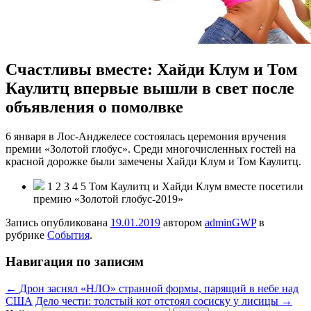
Счастливы вместе: Хайди Клум и Том
Каулитц впервые вышли в свет после
объявления о помолвке
6 января в Лос-Анджелесе состоялась церемония вручения
премии «Золотой глобус». Среди многочисленных гостей на
красной дорожке были замечены Хайди Клум и Том Каулитц.
1 2 3 4 5 Том Каулитц и Хайди Клум вместе посетили
премию «Золотой
глобус-2019»
Запись опубликована
19.01.2019
автором
adminGWP
в
рубрике
События
.
Навигация по записям
←
Дрон заснял «НЛО» странной формы, парящий в небе над
США
Дело чести: толстый кот отстоял сосиску у лисицы
→