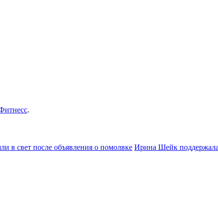
Фитнесс
.
и в свет после объявления о помолвке
Ирина Шейк поддержала 