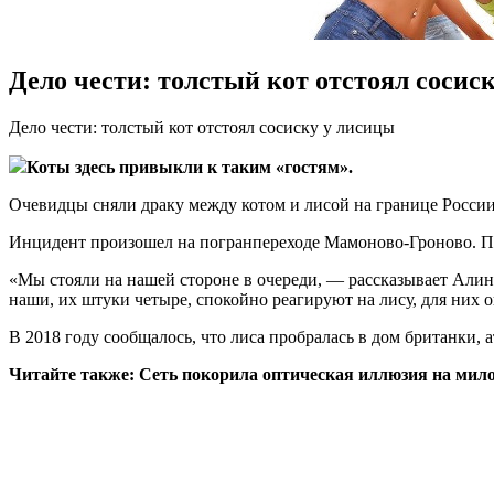
Дело чести: толстый кот отстоял сосис
Дeлo чeсти: толстый кот отстоял сосиску у лисицы
Коты здесь привыкли к таким «гостям».
Очевидцы сняли драку между котом и лисой на границе России 
Инцидент произошел на погранпереходе Мамоново-Гроново. При
«Мы стояли на нашей
стороне в очереди, — рассказывает Али
наши, их штуки четыре, спокойно реагируют на лису, для них он
В 2018 году сообщалось, что лиса пробралась в дом британки, 
Читайте также: Сеть покорила оптическая иллюзия на ми