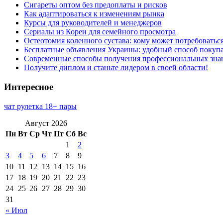
Сигареты оптом без предоплаты и рисков
Как адаптироваться к изменениям рынка
Курсы для руководителей и менеджеров
Сериалы из Кореи для семейного просмотра
Остеотомия коленного сустава: кому может потребоватьс
Бесплатные объявления Украины: удобный способ покупа
Современные способы получения профессиональных зна
Получите диплом и станьте лидером в своей области!
Интересное
чат рулетка 18+ пары
Август 2026
Пн
Вт
Ср
Чт
Пт
Сб
Вс
1
2
3
4
5
6
7
8
9
10
11
12
13
14
15
16
17
18
19
20
21
22
23
24
25
26
27
28
29
30
31
« Июл