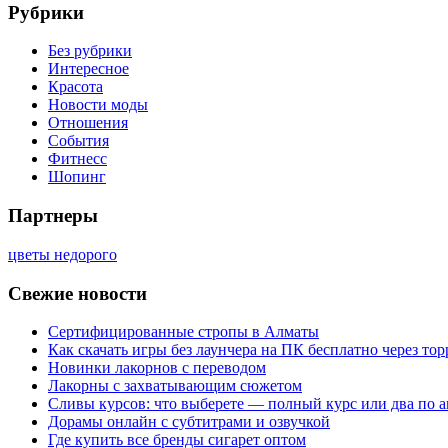
Рубрики
Без рубрики
Интересное
Красота
Новости моды
Отношения
События
Фитнесс
Шопинг
Партнеры
цветы недорого
Свежие новости
Сертифицированные стропы в Алматы
Как скачать игры без лаунчера на ПК бесплатно через тор
Новинки лакорнов с переводом
Лакорны с захватывающим сюжетом
Сливы курсов: что выберете — полный курс или два по 
Дорамы онлайн с субтитрами и озвучкой
Где купить все бренды сигарет оптом