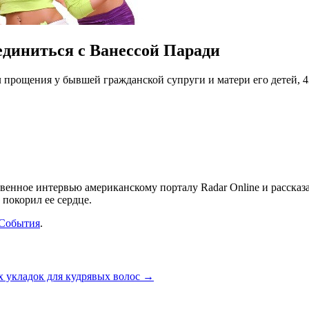
единиться с Ванессой Паради
л прощения у бывшей гражданской супруги и матери его детей,
ровенное интервью американскому
порталу Radar Online и рассказ
покорил ее сердце.
События
.
х укладок для кудрявых волос
→