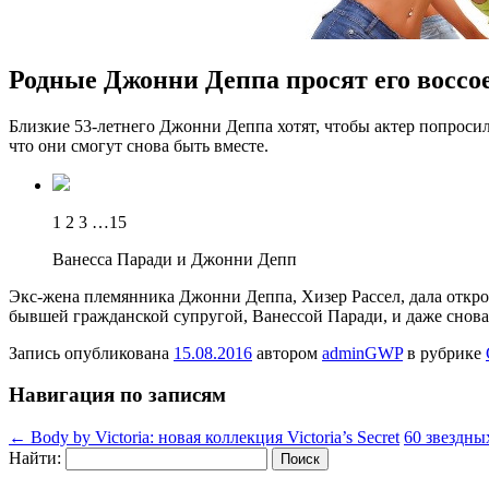
Родные Джонни Деппа просят его воссо
Близкиe 53-летнего Джонни Деппа хотят, чтобы актер попроси
что они смогут снова быть вместе.
1 2 3 …15
Ванесса Паради и Джонни Депп
Экс-жена племянника Джонни Деппа, Хизер Рассел, дала отк
бывшей гражданской супругой, Ванессой Паради, и даже снова 
Запись опубликована
15.08.2016
автором
adminGWP
в рубрике
Навигация по записям
←
Body by Victoria: новая коллекция Victoria’s Secret
60 звездны
Найти: