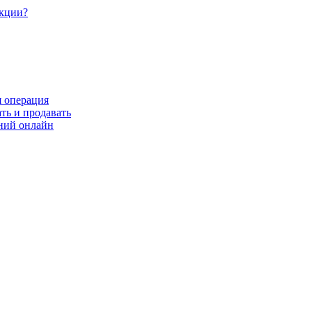
акции?
я операция
ть и продавать
ний онлайн