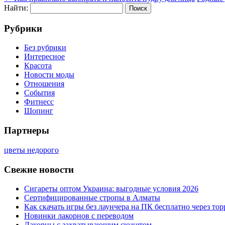
Найти:
Рубрики
Без рубрики
Интересное
Красота
Новости моды
Отношения
События
Фитнесс
Шопинг
Партнеры
цветы недорого
Свежие новости
Сигареты оптом Украина: выгодные условия 2026
Сертифицированные стропы в Алматы
Как скачать игры без лаунчера на ПК бесплатно через тор
Новинки лакорнов с переводом
Лакорны с захватывающим сюжетом