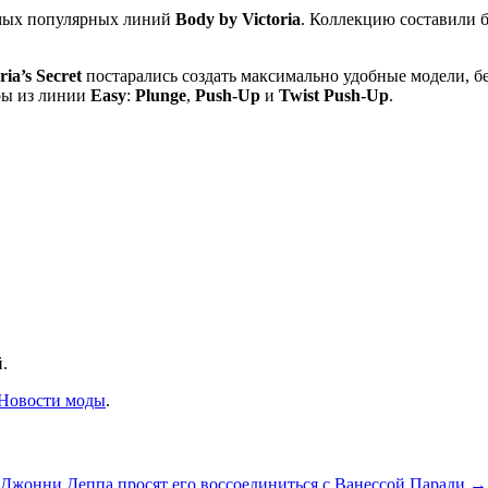
амых популярных линий
Body by Victoria
. Коллекцию составили б
ria’s Secret
постарались создать максимально удобные модели, бе
еры из линии
Easy
:
Plunge
,
Push-Up
и
Twist Push-Up
.
.
Новости моды
.
Джонни Деппа просят его воссоединиться с Ванессой Паради
→