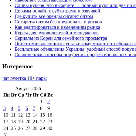
Сливы курсов: что выберете — полный курс или два по 
Дорамы онлайн с субтитрами и озвучкой
Где купить все бренды сигарет оптом
Сигареты оптом без предоплаты и рисков
Как адаптироваться к изменениям рынка
Курсы для руководителей и менеджеров
Сериалы из Кореи для семейного просмотра
Остеотомия коленного сустава: кому может потребоватьс
Бесплатные объявления Украины: удобный способ покупа
Современные способы получения профессиональных зна
Интересное
чат рулетка 18+ пары
Август 2026
Пн
Вт
Ср
Чт
Пт
Сб
Вс
1
2
3
4
5
6
7
8
9
10
11
12
13
14
15
16
17
18
19
20
21
22
23
24
25
26
27
28
29
30
31