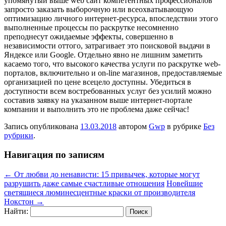
упомянутый выше web сайт компетентных профессионалов
запросто заказать выборочную или всеохватывающую
оптимизацию личного интернет-ресурса, впоследствии этого
выполненные процессы по раскрутке несомненно
преподнесут ожидаемые эффекты, совершенно в
независимости оттого, затрагивает это поисковой выдачи в
Яндексе или Google. Отдельно явно не лишним заметить
касаемо того, что высокого качества услуги по раскрутке web-
порталов, включительно и on-line магазинов, предоставляемые
организацией по цене всецело доступны. Убедиться в
доступности всем востребованных услуг без усилий можно
составив заявку на указанном выше интернет-портале
компании и выполнить это не проблема даже сейчас!
Запись опубликована
13.03.2018
автором
Gwp
в рубрике
Без
рубрики
.
Навигация по записям
←
От любви до ненависти: 15 привычек, которые могут
разрушить даже самые счастливые отношения
Новейшие
светящиеся люминесцентные краски от производителя
Нокстон
→
Найти: