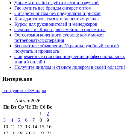
Дорамы онлайн с субтитрами и озвучкой
Где купить все бренды сигарет оптом
Сигареты оптом без предоплаты и рисков
Как адаптироваться к изменениям рынка
Курсы для руководителей и менеджеров
Сериалы из Кореи для семейного просмотра
Остеотомия коленного сустава: кому может
потребоваться операция
Бесплатные объявления Украины: удобный способ
покупать и продавать
Современные способы получения профессиональных
знаний онлайн
Получите диплом и станьте лидером в своей области!
Интересное
чат рулетка 18+ пары
Август 2026
Пн
Вт
Ср
Чт
Пт
Сб
Вс
1
2
3
4
5
6
7
8
9
10
11
12
13
14
15
16
17
18
19
20
21
22
23