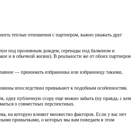
анить теплые отношения с партнером, важно уважать друг
елуи под проливным дождем, серенады под балконом и
кое и в обычной жизни). В реальности же от обоих партнеров
 главное — принимать избранника или избранницу такими,
оловины впоследствии привыкают к подобным особенностям.
м, одну публичную ссору еще можно забыть (ну правда, с кем
уматься о совместных перспективах.
а, на которую влияют множество факторов. Если у вас нет
едными привычками, о которых мы вам поведаем в этом