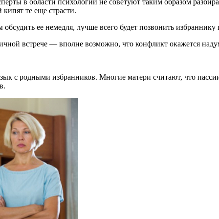
ерты в области психологии не советуют таким образом разбирать
 кипят те еще страсти.
 обсудить ее немедля, лучше всего будет позвонить избраннику 
 личной встрече — вполне возможно, что конфликт окажется на
зык с родными избранников. Многие матери считают, что пассии
в.