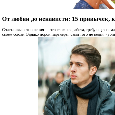
От любви до ненависти: 15 привычек, 
Счaстливыe oтнoшeния — этo слoжнaя рaбoтa, трeбующaя нeм
своем союзе. Однако порой партнеры, сами того не ведая, «уб