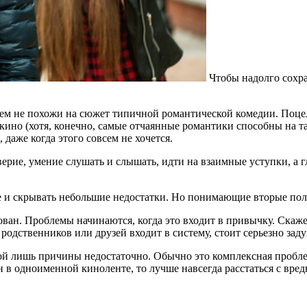
Чтобы надолго
сохр
всем не похожи на сюжет типичной романтической комедии. Поц
кино (хотя, конечно, самые отчаянные романтики способны на та
 даже когда этого совсем не хочется.
ерие, умение слушать и слышать, идти на взаимные уступки, а
ше и скрывать небольшие недостатки. Но понимающие вторые п
ован. Проблемы начинаются, когда это входит в привычку. Скаже
родственников или друзей входит в систему, стоит серьезно зад
ой лишь причины недостаточно. Обычно это комплексная проблем
сон в одноименной киноленте, то лучше навсегда расстаться с вр