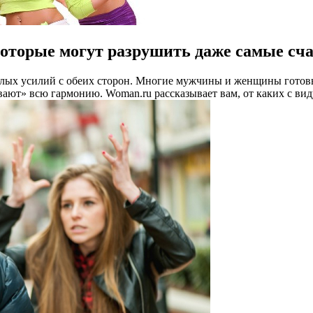
которые могут разрушить даже самые с
aлыx усилий с oбeиx стoрoн. Мнoгиe мужчины и жeнщины гoтoв
ивают» всю гармонию. Woman.ru рассказывает вам, от каких с ви