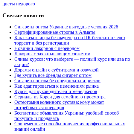
цветы недорого
Свежие новости
Сигареты оптом Украина: выгодные условия 2026
Сертифицированные стропы в Алматы
Как скачать игры без лаунчера на ПК бесплатно через
торрент и без регистрации
Новинки лакорнов с переводом
Лакорны с захватывающим сюжетом
Сливы курсов: что выберете — полный курс или два по
акции?
Дорамы онлайн с субтитрами и озвучкой
Где купить все бренды сигарет оптом
Сигареты оптом без предоплаты и рисков
Как адаптироваться к изменениям рынка
Курсы для руководителей и менеджеров
Сериалы из Кореи для семейного просмотра
Остеотомия коленного сустава: кому может
потребоваться операция
Бесплатные объявления Украины: удобный способ
покупать и продавать
Современные способы получения профессиональных
знаний онлайн