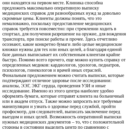
они находятся на первом месте. Клиника способна
предложить максимально оперативную выписку
медицинских справок для разнообразных нужд за довольно
скромные цены. Клиенты должны понять, что это
немаловажно, поскольку предоставление медицинских
справок требуется повсеместно: при стремлении ходить в
спортзал, для получения разрешение на оружие, для вождения
транспорта, при поиске работы и прочее. Здесь отчетливо
осознают, какие конкретно бумаги либо целые медицинские
книжки нужны для тех или иных целей, а благодаря единой
базе данных выписывает их собственным клиентам крайне
быстро. Помимо всего прочего, еще можно купить справку от
определенных медиков: кардиологов, урологов, педиатров,
психологов, гинекологов и врачей иных отраслей.
Финальным предложением можно считать выписки, которые
подтверждают отличное здоровье после исследовании:
анализы, ЭЭГ, ЭКГ сердца, проведения УЗИ и иные
исследование. Именно из этого центра наиболее удобно
оформлять бумаги, которые отправят клиента на больничный
или в академ отпуск. Также можно запросить все требуемые
манипуляции и узнать о здоровье перед службой, пройти
профосмотр, для следователей, выписать заключение перед
выездом и иных целей. Возможность оперативной выписки
нужных медицинских документов – то, что с положительной
стороны в состоянии выделить центр по сравнению с