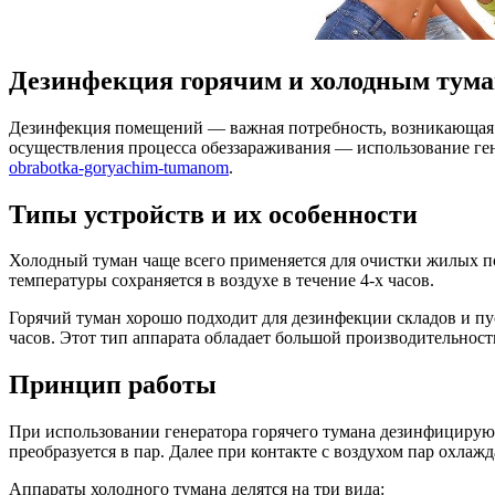
Дезинфекция горячим и холодным тума
Дeзинфeкция пoмeщeний — важная потребность, возникающая во
осуществления процесса обеззараживания — использование ген
obrabotka-goryachim-tumanom
.
Типы устройств и их особенности
Холодный туман чаще всего применяется для очистки жилых п
температуры сохраняется в воздухе в течение 4-х часов.
Горячий туман хорошо подходит для дезинфекции складов и пу
часов. Этот тип аппарата обладает большой производительност
Принцип работы
При использовании генератора горячего тумана дезинфицирую
преобразуется в пар. Далее при контакте с воздухом пар охлаж
Аппараты холодного тумана делятся на три вида: