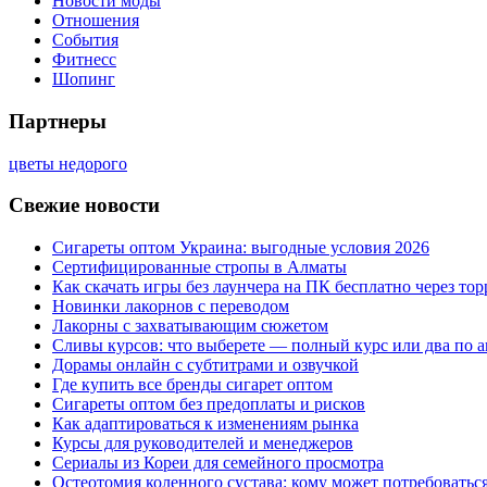
Новости моды
Отношения
События
Фитнесс
Шопинг
Партнеры
цветы недорого
Свежие новости
Сигареты оптом Украина: выгодные условия 2026
Сертифицированные стропы в Алматы
Как скачать игры без лаунчера на ПК бесплатно через тор
Новинки лакорнов с переводом
Лакорны с захватывающим сюжетом
Сливы курсов: что выберете — полный курс или два по 
Дорамы онлайн с субтитрами и озвучкой
Где купить все бренды сигарет оптом
Сигареты оптом без предоплаты и рисков
Как адаптироваться к изменениям рынка
Курсы для руководителей и менеджеров
Сериалы из Кореи для семейного просмотра
Остеотомия коленного сустава: кому может потребоватьс