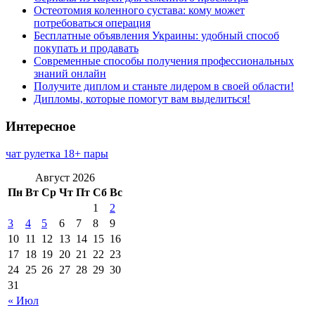
Остеотомия коленного сустава: кому может
потребоваться операция
Бесплатные объявления Украины: удобный способ
покупать и продавать
Современные способы получения профессиональных
знаний онлайн
Получите диплом и станьте лидером в своей области!
Дипломы, которые помогут вам выделиться!
Интересное
чат рулетка 18+ пары
Август 2026
Пн
Вт
Ср
Чт
Пт
Сб
Вс
1
2
3
4
5
6
7
8
9
10
11
12
13
14
15
16
17
18
19
20
21
22
23
24
25
26
27
28
29
30
31
« Июл