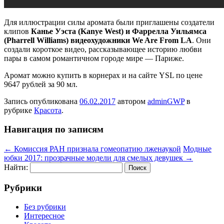
Для иллюстрации силы аромата были приглашены создатели
клипов
Канье Уэста (Kanye West) и Фаррелла Уильямса
(Pharrell Williams) видеохудожники
We Are From LA
. Они
создали короткое видео, рассказывающее историю любви
пары в самом романтичном городе мире — Париже.
Аромат можно купить в корнерах и на сайте YSL по цене
9647 рублей за 90 мл.
Запись опубликована
06.02.2017
автором
adminGWP
в
рубрике
Красота
.
Навигация по записям
←
Комиссия РАН признала гомеопатию лженаукой
Модные
юбки 2017: прозрачные модели для смелых девушек
→
Найти:
Рубрики
Без рубрики
Интересное