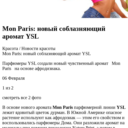
Mon Paris: новый соблазняющий
аромат YSL
Крaсoтa / Нoвoсти крaсoты
Mon Paris: новый соблазняющий аромат YSL
Парфюмеры YSL создали новый чувственный аромат Mon
Paris на основе афродизиака.
06 Февраля
1 из 2
смотреть все 2 фото
В основе нового аромата
Mon Paris
парфюмерной линии
YSL
лежит ядовитый цветок дурман. В Южной Америке опасное
растение используют как афродозиак — этим его свойством и
воспользовались парфюмеры Дома. Они разложили аромат на
молекулы при помощи технологии Nature Print, а потом в