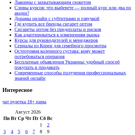
Лакорны с захватывающим сюжетом
Сливы курсов: что выберете — полный курс или два по
акции?
Дорамы онлайн с субтитрами и озвучкой
Где купить все бренды сигарет оптом
Сигареты оптом без предоплаты и рисков
Как адаптироваться к изменениям рынка
Курсы для руководителей и менеджеров
Сериалы из Кореи для семейного просмотра
Остеотомия коленного сустава: кому может
потребоваться операция
Бесплатные объявления Украины: удобный способ
покупать и продавать
Современные способы получения профессиональных
знаний онлайн
Интересное
чат рулетка 18+ пары
Август 2026
Пн
Вт
Ср
Чт
Пт
Сб
Вс
1
2
3
4
5
6
7
8
9