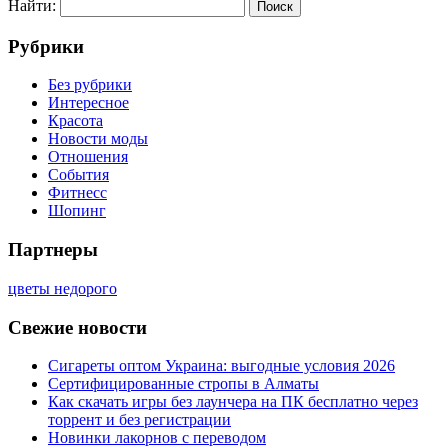
Найти:
Рубрики
Без рубрики
Интересное
Красота
Новости моды
Отношения
События
Фитнесс
Шопинг
Партнеры
цветы недорого
Свежие новости
Сигареты оптом Украина: выгодные условия 2026
Сертифицированные стропы в Алматы
Как скачать игры без лаунчера на ПК бесплатно через
торрент и без регистрации
Новинки лакорнов с переводом