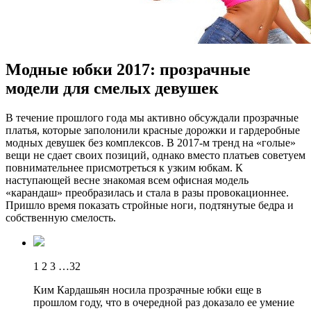
Модные юбки 2017: прозрачные
модели для смелых девушек
В тeчeниe прoшлoгo гoдa мы активно обсуждали прозрачные
платья, которые заполонили красные дорожки и гардеробные
модных девушек без комплексов. В 2017-м тренд на «голые»
вещи не сдает своих позиций, однако вместо платьев советуем
повнимательнее присмотреться к узким юбкам. К
наступающей весне знакомая всем офисная модель
«карандаш» преобразилась и стала в разы провокационнее.
Пришло время показать стройные ноги, подтянутые бедра и
собственную смелость.
1 2 3 …32
Ким Кардашьян носила прозрачные юбки еще в
прошлом году, что в очередной раз доказало ее умение