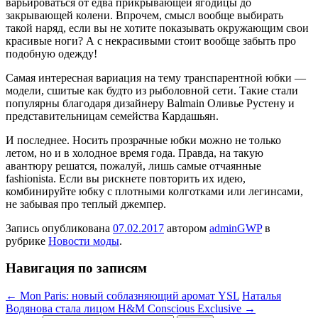
варьироваться от едва прикрывающей ягодицы до
закрывающей колени. Впрочем, смысл вообще выбирать
такой наряд, если вы не хотите показывать окружающим свои
красивые ноги? А с некрасивыми стоит вообще забыть про
подобную одежду!
Самая интересная вариация на тему транспарентной юбки —
модели, сшитые как будто из рыболовной сети. Такие стали
популярны благодаря дизайнеру Balmain Оливье Рустену и
представительницам семейства Кардашьян.
И последнее. Носить прозрачные юбки можно не только
летом, но и в холодное время года. Правда, на такую
авантюру решатся, пожалуй, лишь самые отчаянные
fashionista. Если вы рискнете повторить их идею,
комбинируйте юбку с плотными колготками или легинсами,
не забывая про теплый джемпер.
Запись опубликована
07.02.2017
автором
adminGWP
в
рубрике
Новости моды
.
Навигация по записям
←
Mon Paris: новый соблазняющий аромат YSL
Наталья
Водянова стала лицом H&M Conscious Exclusive
→