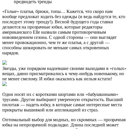
предвидеть тренды
«Голые» платья, брюки, топы… Кажется, что скоро нам
вообще предложат ходить без одежды (и ведь найдутся те, кто
последует этому тренду!). Весной будущего года ставки
делаются на прозрачные юбки, которые редакторы
американского Elle назвали самым противоречивым
нововведением сезона. С одной стороны — они выглядят
менее провокационно, чем те же платья, а с другой —
способны шокировать не меньше самых откровенных
нарядов.
Звезды, уже порядком надоевшие своими выходами в «голых»
вещах, давно присматривались к чему-нибудь новенькому, но
не менее смелому. И юбки оказались как нельзя кстати!
Одни носят их с короткими шортами или «бабушкиными»
трусами. Другие выбирают умеренную открытость. Высший
пилотаж — надеть юбку, в которые самые интересные места
прикрыты вышивкой или аппликацией из страз.
Оптимальный выбор для модных, но скромных — прозрачная
юбка на непрозрачной подкладке. Длина последней может