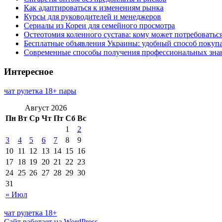
Как адаптироваться к изменениям рынка
Курсы для руководителей и менеджеров
Сериалы из Кореи для семейного просмотра
Остеотомия коленного сустава: кому может потребоватьс
Бесплатные объявления Украины: удобный способ покупа
Современные способы получения профессиональных зна
Интересное
чат рулетка 18+ пары
Август 2026
Пн
Вт
Ср
Чт
Пт
Сб
Вс
1
2
3
4
5
6
7
8
9
10
11
12
13
14
15
16
17
18
19
20
21
22
23
24
25
26
27
28
29
30
31
« Июл
чат рулетка 18+
Сайт работает на WordPress