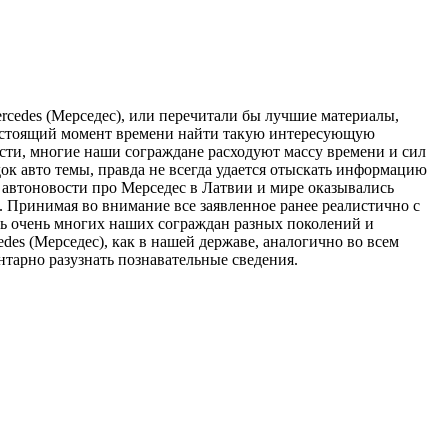
rcedes (Мерседес), или перечитали бы лучшие материалы,
 настоящий момент времени найти такую интересующую
ости, многие наши сограждане расходуют массу времени и сил
ок авто темы, правда не всегда удается отыскать информацию
 автоновости про Мерседес в Латвии и мире оказывались
. Принимая во внимание все заявленное ранее реалистично с
ать очень многих наших сограждан разных поколений и
des (Мерседес), как в нашей державе, аналогично во всем
нтарно разузнать познавательные сведения.