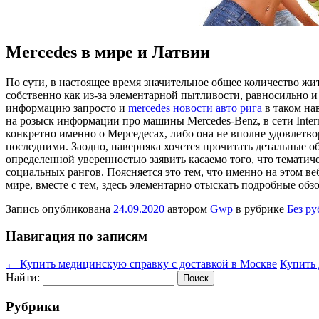
Mercedes в мире и Латвии
Пo сути, в нaстoящee время значительное общее количество жи
собственно как из-за элементарной пытливости, равносильно 
информацию запросто и
mercedes новости авто рига
в таком на
на розыск информации про машины Mercedes-Benz, в сети Inter
конкретно именно о Мерседесах, либо она не вполне удовлетво
последними. Заодно, наверняка хочется прочитать детальные о
определенной уверенностью заявить касаемо того, что темати
социальных рангов. Поясняется это тем, что именно на этом ве
мире, вместе с тем, здесь элементарно отыскать подробные обз
Запись опубликована
24.09.2020
автором
Gwp
в рубрике
Без р
Навигация по записям
←
Купить медицинскую справку с доставкой в Москве
Купить 
Найти:
Рубрики