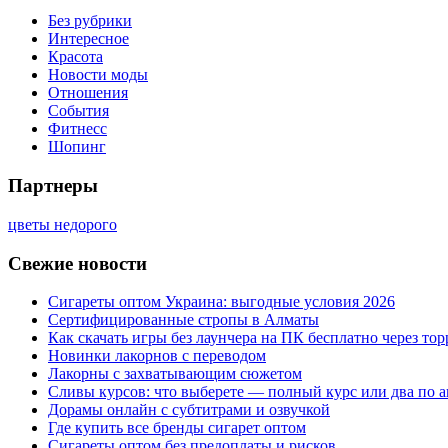
Без рубрики
Интересное
Красота
Новости моды
Отношения
События
Фитнесс
Шопинг
Партнеры
цветы недорого
Свежие новости
Сигареты оптом Украина: выгодные условия 2026
Сертифицированные стропы в Алматы
Как скачать игры без лаунчера на ПК бесплатно через тор
Новинки лакорнов с переводом
Лакорны с захватывающим сюжетом
Сливы курсов: что выберете — полный курс или два по 
Дорамы онлайн с субтитрами и озвучкой
Где купить все бренды сигарет оптом
Сигареты оптом без предоплаты и рисков