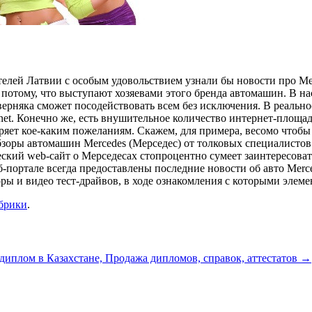
телей Латвии с особым удовольствием узнали бы новости про Me
и потому, что выступают хозяевами этого бренда автомашин. В
верняка сможет посодействовать всем без исключения. В реальн
net. Конечно же, есть внушительное количество интернет-площад
ряет кое-каким пожеланиям. Скажем, для примера, весомо чтобы
бзоры автомашин Mercedes (Мерседес) от толковых специалистов
ческий web-сайт о Мерседесах стопроцентно сумеет заинтересов
б-портале всегда предоставлены последние новости об авто Merce
оры и видео тест-драйвов, в ходе ознакомления с которыми элеме
убрики
.
диплом в Казахстане, Продажа дипломов, справок, аттестатов
→