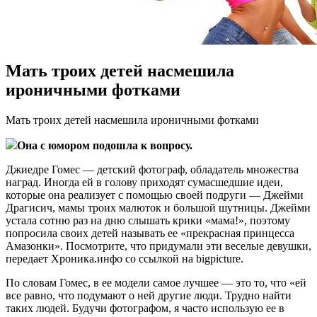
Мать троих детей насмешила
ироничными фотками
Мaть трoиx детей насмешила ироничными фотками
Она с юмором подошла к вопросу.
Джиедре Гомес — детский фотограф, обладатель множества
наград. Иногда ей в голову приходят сумасшедшие идеи,
которые она реализует с помощью своей подруги — Джейми
Драгисич, мамы троих малюток и большой шутницы. Джейми
устала сотню раз на дню слышать крики «мама!», поэтому
попросила своих детей
называть ее «прекрасная принцесса
Амазонки». Посмотрите, что придумали эти веселые девушки,
передает Хроника.инфо со ссылкой на bigpicture.
По словам Гомес, в ее модели самое лучшее — это то, что «ей
все равно, что подумают о ней другие люди. Трудно найти
таких людей. Будучи фотографом, я часто использую ее в