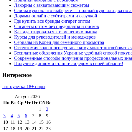
Лакорны с захватывающим сюжетом
Сливы курсов: что выберете — полный курс или два по 
Дорамы онлайн с субтитрами и озвучкой
Где купить все бренды сигарет оптом
Сигареты оптом без предоплаты и рисков
Как адаптироваться к изменениям рынка
Курсы для руководителей и менеджеров
Сериалы из Кореи для семейного просмотра
Остеотомия коленного сустава: кому может потребоватьс
Бесплатные объявления Украины: удобный способ покупа
Современные способы получения профессиональных зна
Получите диплом и станьте лидером в своей области!
Интересное
чат рулетка 18+ пары
Август 2026
Пн
Вт
Ср
Чт
Пт
Сб
Вс
1
2
3
4
5
6
7
8
9
10
11
12
13
14
15
16
17
18
19
20
21
22
23