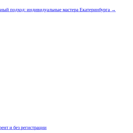
ный подход: индивидуальные мастера Екатеринбурга
→
рент и без регистрации