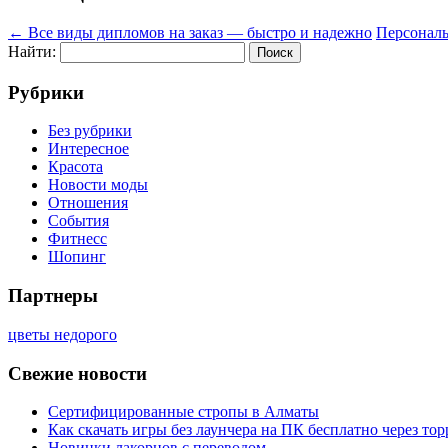
←
Все виды дипломов на заказ — быстро и надежно
Персональ
Найти:
Рубрики
Без рубрики
Интересное
Красота
Новости моды
Отношения
События
Фитнесс
Шопинг
Партнеры
цветы недорого
Свежие новости
Сертифицированные стропы в Алматы
Как скачать игры без лаунчера на ПК бесплатно через тор
Новинки лакорнов с переводом