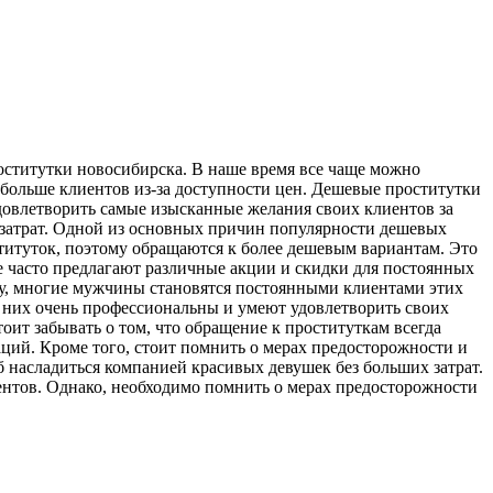
ститутки нoвoсибирскa. В наше время все чаще можно
 больше клиентов из-за доступности цен. Дешевые проститутки
овлетворить самые изысканные желания своих клиентов за
х затрат. Одной из основных причин популярности дешевых
титуток, поэтому обращаются к более дешевым вариантам. Это
е часто предлагают различные акции и скидки для постоянных
ому, многие мужчины становятся постоянными клиентами этих
з них очень профессиональны и умеют удовлетворить своих
оит забывать о том, что обращение к проституткам всегда
ий. Кроме того, стоит помнить о мерах предосторожности и
 насладиться компанией красивых девушек без больших затрат.
нтов. Однако, необходимо помнить о мерах предосторожности