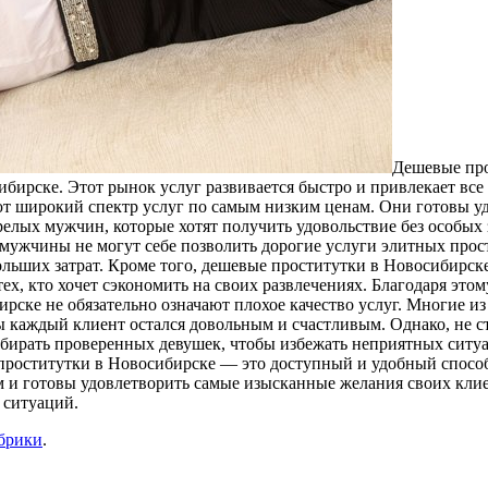
Дeшeвыe прo
бирске. Этот рынок услуг развивается быстро и привлекает все
т широкий спектр услуг по самым низким ценам. Они готовы уд
зрелых мужчин, которые хотят получить удовольствие без особы
 мужчины не могут себе позволить дорогие услуги элитных прос
ольших затрат. Кроме того, дешевые проститутки в Новосибирск
тех, кто хочет сэкономить на своих развлечениях. Благодаря эт
рске не обязательно означают плохое качество услуг. Многие и
 каждый клиент остался довольным и счастливым. Однако, не ст
бирать проверенных девушек, чтобы избежать неприятных ситуац
 проститутки в Новосибирске — это доступный и удобный способ
 и готовы удовлетворить самые изысканные желания своих клие
 ситуаций.
убрики
.