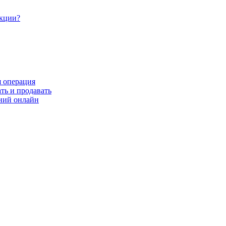
акции?
я операция
ть и продавать
ний онлайн