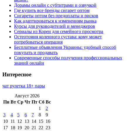
Дорамы онлайн с субтитрами и озвучкой
Где купить все бренды сигарет оптом
Сигареты оптом без предоплаты и рисков
Как адаптироваться к изменениям рынка
Курсы для руководителей и менеджеров
Сериалы из Кореи для семейного просмотра
Остеотомия коленного сустава: кому может
потребоваться операция
Бесплатные объявления Украины: удобный способ
покупать и продавать
Современные способы получения профессиональных
знаний онлайн
Интересное
чат рулетка 18+ пары
Август 2026
Пн
Вт
Ср
Чт
Пт
Сб
Вс
1
2
3
4
5
6
7
8
9
10
11
12
13
14
15
16
17
18
19
20
21
22
23