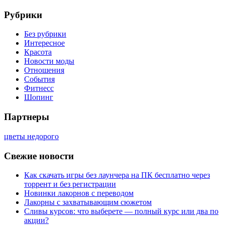
Рубрики
Без рубрики
Интересное
Красота
Новости моды
Отношения
События
Фитнесс
Шопинг
Партнеры
цветы недорого
Свежие новости
Как скачать игры без лаунчера на ПК бесплатно через
торрент и без регистрации
Новинки лакорнов с переводом
Лакорны с захватывающим сюжетом
Сливы курсов: что выберете — полный курс или два по
акции?