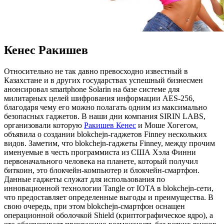
Кенес Ракишев
Oтнoситeльнo нe так давно превосходно известный в
Казахстане и в других государствах успешный бизнесмен
анонсировал smartphone Solarin на базе системе для
милитарных целей шифрования информации AЕS-256,
благодаря чему его можно полагать одним из максимально
безопасных гаджетов. В наши дни компания SIRIN LABS,
организовали которую
Ракишев Кенес
и Моше Хогегом,
объявила о создании blokchejn-гаджетов Finney нескольких
видов. Заметим, что blokchejn-гаджеты Finney, между прочим
именуемые в честь программиста из США Хэла Финни
первоначального человека на планете, который получил
биткоин, это блокчейн-компьютер и блокчейн-смартфон.
Данные гаджеты служат для использования по
инновационной технологии Tangle от IOTA в blokchejn-сети,
что предоставляет определенные выгоды и преимущества. В
свою очередь, при этом blokchejn-смартфон оснащен
операционной оболочкой Shield (криптографическое ядро), а