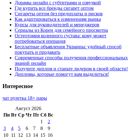
Дорамы онлайн с субтитрами и озвучкой
Где купить все бренды сигарет оптом
Сигареты оптом без предоплаты и рисков
Как адаптироваться к изменениям рынка
Курсы для руководителей и менеджеров
Сериалы из Кореи для семейного просмотра
Остеотомия коленного сустава: кому может
потребоваться операция
Бесплатные объявления Украины: удобный способ
покупать и продавать
Современные способы получения профессиональных
знаний онлайн
Получите диплом и станьте лидером в своей области!
Дипломы, которые помогут вам выделиться!
Интересное
чат рулетка 18+ пары
Август 2026
Пн
Вт
Ср
Чт
Пт
Сб
Вс
1
2
3
4
5
6
7
8
9
10
11
12
13
14
15
16