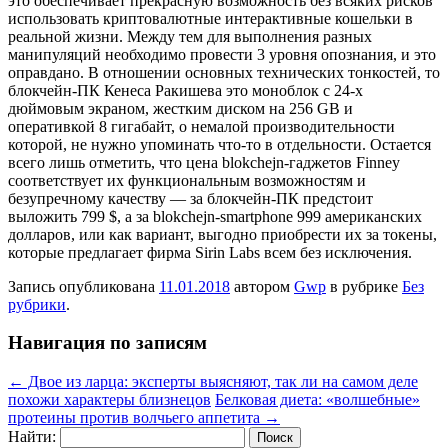
это обеспечивает прекрасную возможность без всяких рисков
использовать криптовалютные интерактивные кошельки в
реальной жизни. Между тем для выполнения разных
манипуляций необходимо провести 3 уровня опознания, и это
оправдано. В отношении основных технических тонкостей, то
блокчейн-ПК Кенеса Ракишева это моноблок с 24-х
дюймовым экраном, жестким диском на 256 GB и
оперативкой 8 гигабайт, о немалой производительности
которой, не нужно упоминать что-то в отдельности. Остается
всего лишь отметить, что цена blokchejn-гаджетов Finney
соответствует их функциональным возможностям и
безупречному качеству — за блокчейн-ПК предстоит
выложить 799 $, а за blokchejn-smartphone 999 американских
долларов, или как вариант, выгодно приобрести их за токены,
которые предлагает фирма Sirin Labs всем без исключения.
Запись опубликована
11.01.2018
автором
Gwp
в рубрике
Без
рубрики
.
Навигация по записям
←
Двое из ларца: эксперты выясняют, так ли на самом деле
похожи характеры близнецов
Белковая диета: «волшебные»
протеины против волчьего аппетита
→
Найти: