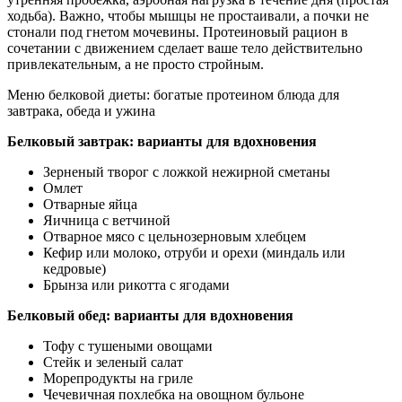
ходьба). Важно, чтобы мышцы не простаивали, а почки не
стонали под гнетом мочевины. Протеиновый рацион в
сочетании с движением сделает ваше тело действительно
привлекательным, а не просто стройным.
Меню белковой диеты: богатые протеином блюда для
завтрака, обеда и ужина
Белковый завтрак: варианты для вдохновения
Зерненый творог с ложкой нежирной сметаны
Омлет
Отварные яйца
Яичница с ветчиной
Отварное мясо с цельнозерновым хлебцем
Кефир или молоко, отруби и орехи (миндаль или
кедровые)
Брынза или рикотта с ягодами
Белковый обед: варианты для вдохновения
Тофу с тушеными овощами
Стейк и зеленый салат
Морепродукты на гриле
Чечевичная похлебка на овощном бульоне