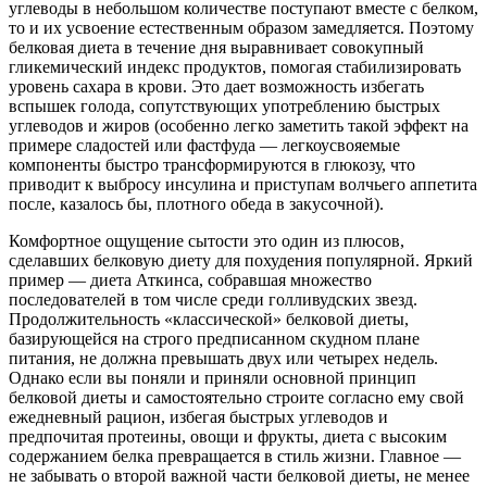
углеводы в небольшом количестве поступают вместе с белком,
то и их усвоение естественным образом замедляется. Поэтому
белковая диета в течение дня выравнивает совокупный
гликемический индекс продуктов, помогая стабилизировать
уровень сахара в крови. Это дает возможность избегать
вспышек голода, сопутствующих употреблению быстрых
углеводов и жиров (особенно легко заметить такой эффект на
примере сладостей или фастфуда — легкоусвояемые
компоненты быстро трансформируются в глюкозу, что
приводит к выбросу инсулина и приступам волчьего аппетита
после, казалось бы, плотного обеда в закусочной).
Комфортное ощущение сытости это один из плюсов,
сделавших белковую диету для похудения популярной. Яркий
пример — диета Аткинса, собравшая множество
последователей в том числе среди голливудских звезд.
Продолжительность «классической» белковой диеты,
базирующейся на строго предписанном скудном плане
питания, не должна превышать двух или четырех недель.
Однако если вы поняли и приняли основной принцип
белковой диеты и самостоятельно строите согласно ему свой
ежедневный рацион, избегая быстрых углеводов и
предпочитая протеины, овощи и фрукты, диета с высоким
содержанием белка превращается в стиль жизни. Главное —
не забывать о второй важной части белковой диеты, не менее