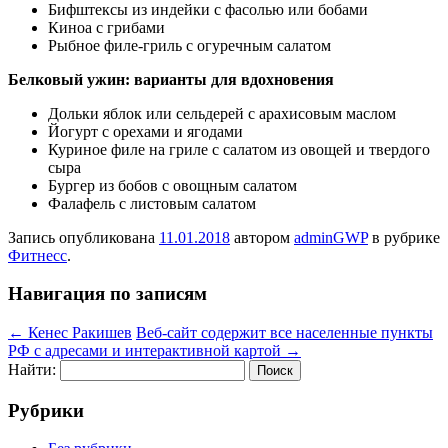
Бифштексы из индейки с фасолью или бобами
Киноа с грибами
Рыбное филе-гриль с огуречным салатом
Белковый ужин: варианты для вдохновения
Дольки яблок или сельдерей с арахисовым маслом
Йогурт с орехами и ягодами
Куриное филе на гриле с салатом из овощей и твердого
сыра
Бургер из бобов с овощным салатом
Фалафель с листовым салатом
Запись опубликована
11.01.2018
автором
adminGWP
в рубрике
Фитнесс
.
Навигация по записям
←
Кенес Ракишев
Веб-сайт содержит все населенные пункты
РФ с адресами и интерактивной картой
→
Найти:
Рубрики