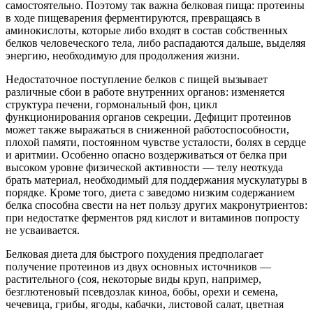
самостоятельно. Поэтому так важна белковая пища: протеины
в ходе пищеварения ферментируются, превращаясь в
аминокислоты, которые либо входят в состав собственных
белков человеческого тела, либо распадаются дальше, выделяя
энергию, необходимую для продолжения жизни.
Недостаточное поступление белков с пищей вызывает
различные сбои в работе внутренних органов: изменяется
структура печени, гормональный фон, цикл
функционирования органов секреции. Дефицит протеинов
может также выражаться в сниженной работоспособности,
плохой памяти, постоянном чувстве усталости, болях в сердце
и аритмии. Особенно опасно воздерживаться от белка при
высоком уровне физической активности — телу неоткуда
брать материал, необходимый для поддержания мускулатуры в
порядке. Кроме того, диета с заведомо низким содержанием
белка способна свести на нет пользу других макронутриентов:
при недостатке ферментов ряд кислот и витаминов попросту
не усваивается.
Белковая диета для быстрого похудения предполагает
получение протеинов из двух основных источников —
растительного (соя, некоторые виды круп, например,
безглютеновый псевдозлак киноа, бобы, орехи и семена,
чечевица, грибы, ягоды, кабачки, листовой салат, цветная