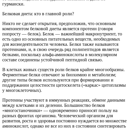
гурмански.
Белковая диета: кто в главной роли?
Никто не сделает открытия, предположив, что основным
компонентом белковой диеты является протеин (говоря
попросту — белок). Белок — важнейший макронутриент, то
есть одно из основных питательных веществ, необходимых
для жизнедеятельности человека. Белки также называются
протеинами, и, в свою очередь ряд полипептидов является
белками, поскольку альфа-аминокислоты в молекулярном
составе соединены устойчивой пептидной связью.
В клетках живых существ роли белков крайне многообразны.
Ферментные белки отвечают за биохимию и метаболизм;
другие типы белков используются при формировании и
поддержании целостности цитоскелета («каркас» цитоплазмы
у многоклеточных).
Протеины участвуют в иммунных реакциях, обмене данными
между клетками и их делении. Большинство белков
«многостаночники» — одновременно приносят пользу на
разных фронтах организма. Человеческий организм для
развития, роста и здоровья постоянно нуждается во множестве
аминокислот, однако не все из них в состоянии синтезировать