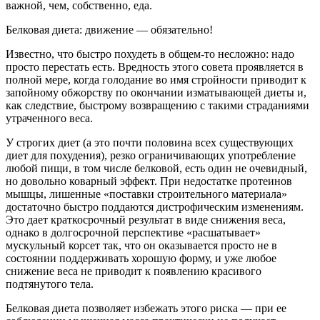
важной, чем, собственно, еда.
Белковая диета: движение — обязательно!
Известно, что быстро похудеть в общем-то несложно: надо
просто перестать есть. Вредность этого совета проявляется в
полной мере, когда голодание во имя стройности приводит к
запойному обжорству по окончании изматывающей диеты и,
как следствие, быстрому возвращению с такими страданиями
утраченного веса.
У строгих диет (а это почти половина всех существующих
диет для похудения), резко ограничивающих употребление
любой пищи, в том числе белковой, есть один не очевидный,
но довольно коварный эффект. При недостатке протеинов
мышцы, лишенные «поставки строительного материала»
достаточно быстро поддаются дистрофическим изменениям.
Это дает краткосрочный результат в виде снижения веса,
однако в долгосрочной перспективе «расшатывает»
мускульный корсет так, что он оказывается просто не в
состоянии поддерживать хорошую форму, и уже любое
снижение веса не приводит к появлению красивого
подтянутого тела.
Белковая диета позволяет избежать этого риска — при ее