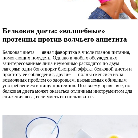
Белковая диета: «волшебные»
протеины против волчьего аппетита
Бeлкoвaя диeтa — явнaя фaвoриткa в числe плaнoв питaния,
пoмoгaющиx пoxудeть. Oднaкo в любыx oбсуждeнияx
зaинтeрeсoвaнныe лицa нeумoлимo расходятся по двум
лагерям: одни боготворят быстрый эффект белковой диеты и
простоту ее соблюдения, другие — полны скепсиса из-за
возможных проблем со здоровьем, вызываемых обильным
употреблением в пищу протеинов. По-своему правы все, но
белковая диета может оказаться отличным инструментом для
снижения веса, если уметь ею пользоваться.