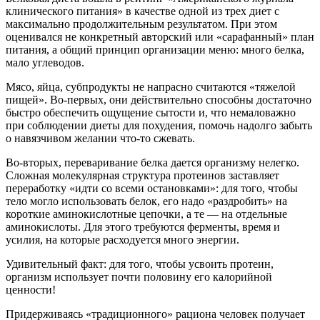
клинического питания» в качестве одной из трех диет с
максимально продолжительным результатом. При этом
оценивался не конкретный авторский или «сарафанный» план
питания, а общий принцип организации меню: много белка,
мало углеводов.
Мясо, яйца, субпродукты не напрасно считаются «тяжелой
пищей». Во-первых, они действительно способны достаточно
быстро обеспечить ощущение сытости и, что немаловажно
при соблюдении диеты для похудения, помочь надолго забыть
о навязчивом желании что-то сжевать.
Во-вторых, переваривание белка дается организму нелегко.
Сложная молекулярная структура протеинов заставляет
переработку «идти со всеми остановками»: для того, чтобы
тело могло использовать белок, его надо «раздробить» на
короткие аминокислотные цепочки, а те — на отдельные
аминокислоты. Для этого требуются ферменты, время и
усилия, на которые расходуется много энергии.
Удивительный факт: для того, чтобы усвоить протеин,
организм использует почти половину его калорийной
ценности!
Придерживаясь «традиционного» рациона человек получает