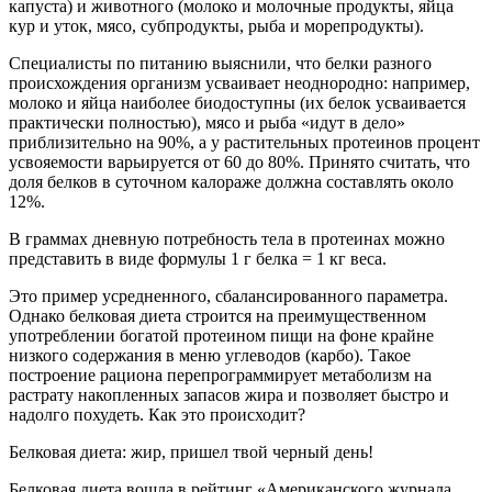
капуста) и животного (молоко и молочные продукты, яйца
кур и уток, мясо, субпродукты, рыба и морепродукты).
Специалисты по питанию выяснили, что белки разного
происхождения организм усваивает неоднородно: например,
молоко и яйца наиболее биодоступны (их белок усваивается
практически полностью), мясо и рыба «идут в дело»
приблизительно на 90%, а у растительных протеинов процент
усвояемости варьируется от 60 до 80%. Принято считать, что
доля белков в суточном калораже должна составлять около
12%.
В граммах дневную потребность тела в протеинах можно
представить в виде формулы 1 г белка = 1 кг веса.
Это пример усредненного, сбалансированного параметра.
Однако белковая диета строится на преимущественном
употреблении богатой протеином пищи на фоне крайне
низкого содержания в меню углеводов (карбо). Такое
построение рациона перепрограммирует метаболизм на
растрату накопленных запасов жира и позволяет быстро и
надолго похудеть. Как это происходит?
Белковая диета: жир, пришел твой черный день!
Белковая диета вошла в рейтинг «Американского журнала