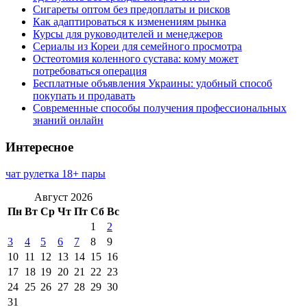
Сигареты оптом без предоплаты и рисков
Как адаптироваться к изменениям рынка
Курсы для руководителей и менеджеров
Сериалы из Кореи для семейного просмотра
Остеотомия коленного сустава: кому может
потребоваться операция
Бесплатные объявления Украины: удобный способ
покупать и продавать
Современные способы получения профессиональных
знаний онлайн
Интересное
чат рулетка 18+ пары
Август 2026
Пн
Вт
Ср
Чт
Пт
Сб
Вс
1
2
3
4
5
6
7
8
9
10
11
12
13
14
15
16
17
18
19
20
21
22
23
24
25
26
27
28
29
30
31