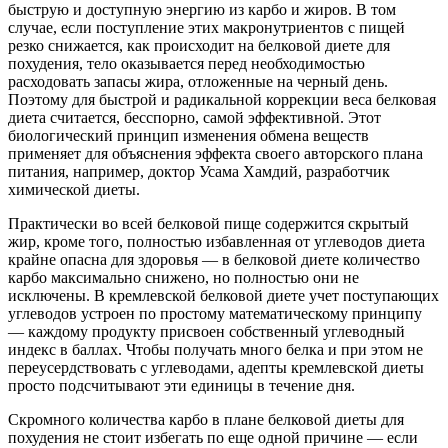
быструю и доступную энергию из карбо и жиров. В том
случае, если поступление этих макронутриентов с пищей
резко снижается, как происходит на белковой диете для
похудения, тело оказывается перед необходимостью
расходовать запасы жира, отложенные на черный день.
Поэтому для быстрой и радикальной коррекции веса белковая
диета считается, бесспорно, самой эффективной. Этот
биологический принцип изменения обмена веществ
применяет для объяснения эффекта своего авторского плана
питания, например, доктор Усама Хамдий, разработчик
химической диеты.
Практически во всей белковой пище содержится скрытый
жир, кроме того, полностью избавленная от углеводов диета
крайне опасна для здоровья — в белковой диете количество
карбо максимально снижено, но полностью они не
исключены. В кремлевской белковой диете учет поступающих
углеводов устроен по простому математическому принципу
— каждому продукту присвоен собственный углеводный
индекс в баллах. Чтобы получать много белка и при этом не
переусердствовать с углеводами, адепты кремлевской диеты
просто подсчитывают эти единицы в течение дня.
Скромного количества карбо в плане белковой диеты для
похудения не стоит избегать по еще одной причине — если