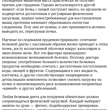
соблюдении мышечная масса практически не получает
причин для страдания. Однако актуализируется другой
момент: если белка с пищей поступает много, но организм не
подвергается достаточным и регулярным физическим
нагрузкам, лишние невостребованные для восстановления
мышц протеины начинают образовывать азотистые
соединения. Телу они не нужны, и оно принимается активно
выводить их, перегружая почки.
Научные исследования продемонстрировали: сочетание
белковой диеты с пассивным образом жизни приводит к отеку
почек, росту коллагеновой оболочки вокруг капилляров и
закислению мочи. Все эти факторы провоцируют
возникновение мочекаменной болезни. Поэтому доктора
уверены: употребление большого количества белковых
продуктов необходимо сочетать с достаточным поступлением
воды, овощей и фруктов. Содержащаяся в них жидкость,
клетчатка, и другие способствующие пищеварению и
детоксикации компоненты позволяют снизить нагрузку на
почки и минимизировать риск возникновения неприятных
«камней» и других заболеваний.
Любая белковая диета для похудения обязательно должна
сопровождаться физической нагрузкой. Каждый выбирает
занятие по душе — фитнес, бодибилдерские тренировки,
утренняя пробежка, аэробная нагрузка в течение дня (простая