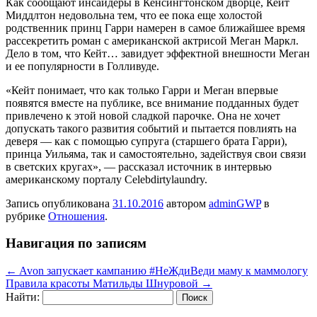
Как сообщают инсайдеры в Кенсингтонском дворце, Кейт
Миддлтон недовольна тем, что ее пока еще холостой
родственник принц Гарри намерен в самое ближайшее время
рассекретить роман с американской актрисой Меган Маркл.
Дело в том, что Кейт… завидует эффектной внешности Меган
и ее популярности в Голливуде.
«Кейт понимает, что как только Гарри и Меган впервые
появятся вместе на публике, все внимание подданных будет
привлечено к этой новой сладкой парочке. Она не хочет
допускать такого развития событий и пытается повлиять на
деверя — как с помощью супруга (старшего брата Гарри),
принца Уильяма, так и самостоятельно, задействуя свои связи
в светских кругах», — рассказал источник в интервью
американскому порталу Celebdirtylaundry.
Запись опубликована
31.10.2016
автором
adminGWP
в
рубрике
Отношения
.
Навигация по записям
←
Avon запускает кампанию #НеЖдиВеди маму к маммологу
Правила красоты Матильды Шнуровой
→
Найти: