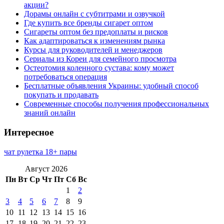
акции?
Дорамы онлайн с субтитрами и озвучкой
Где купить все бренды сигарет оптом
Сигареты оптом без предоплаты и рисков
Как адаптироваться к изменениям рынка
Курсы для руководителей и менеджеров
Сериалы из Кореи для семейного просмотра
Остеотомия коленного сустава: кому может
потребоваться операция
Бесплатные объявления Украины: удобный способ
покупать и продавать
Современные способы получения профессиональных
знаний онлайн
Интересное
чат рулетка 18+ пары
Август 2026
Пн
Вт
Ср
Чт
Пт
Сб
Вс
1
2
3
4
5
6
7
8
9
10
11
12
13
14
15
16
17
18
19
20
21
22
23