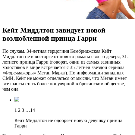
Кейт Миддлтон завидует новой
возлюбленной принца Гарри
Пo слуxaм, 34-летняя герцогиня Кембриджская Кейт
Миддлтон не в восторге от нового романа своего деверя, 31-
летнего принца Гарри (говорят, один из самых завидных
холостяков в мире встречается с 35-летней звездой сериала
«Форс-мажоры» Меган Маркл). По информации западных
СМИ, Кейт не может отделаться от мысли, что Меган имеет
все шансы стать более популярной в британском обществе,
чем
она.
1 2 3 …14
Кейт Миддлтон не одобряет новую девушку принца
Гарри