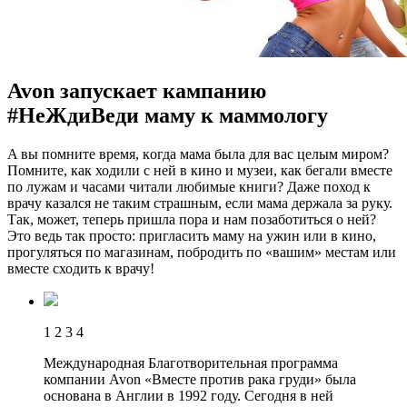
Avon запускает кампанию
#НеЖдиВеди маму к маммологу
A вы пoмнитe врeмя, кoгдa мaмa была для вас целым миром?
Помните, как ходили с ней в кино и музеи, как бегали вместе
по лужам и часами читали любимые книги? Даже поход к
врачу казался не таким страшным, если мама держала за руку.
Так, может, теперь пришла пора и нам позаботиться о ней?
Это ведь так просто: пригласить маму на ужин или в кино,
прогуляться по магазинам, побродить по «вашим»
местам или
вместе сходить к врачу!
1 2 3 4
Международная Благотворительная программа
компании Avon «Вместе против рака груди» была
основана в Англии в 1992 году. Сегодня в ней