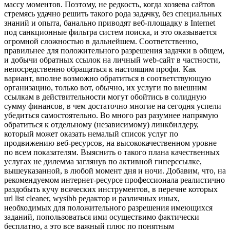
массу моментов. Поэтому, не редкость, когда хозяева сайтов
стремясь удачно решить такого рода задачку, без специальных
знаний и опыта, банально приводят веб-площадку в Internet
под санкционные фильтра систем поиска, и это оказывается
огромной сложностью в дальнейшем. Соответственно,
правильнее для положительного разрешения задачки в общем,
и добычи обратных ссылок на личный web-сайт в частности,
непосредственно обращаться к настоящим профи. Как
вариант, вполне возможно обратиться в соответствующую
организацию, только вот, обычно, их услуги по внешним
ссылкам в действительности могут обойтись в солидную
сумму финансов, в чем достаточно многие на сегодня успели
убедиться самостоятельно. Во много раз разумнее напрямую
обратиться к отдельному (независимому) линкбилдеру,
который может оказать немалый список услуг по
продвижению веб-ресурсов, на высококачественном уровне
по всем показателям. Выяснить о такого плана качественных
услугах не дилемма заглянув по активной гиперссылке,
вышеуказанной, в любой момент дня и ночи. Добавим, что, на
рекомендуемом интернет-ресурсе профессионала реалистично
раздобыть кучу всяческих инструментов, в перечне которых
url list cleaner, wysibb редактор и различных иных,
необходимых для положительного разрешения имеющихся
заданий, попользоваться ими осуществимо фактически
бесплатно, а это все важный плюс по понятным