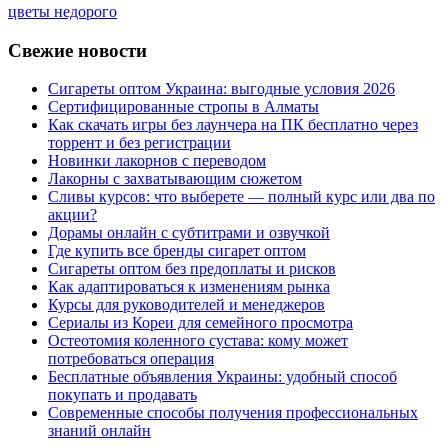
цветы недорого
Свежие новости
Сигареты оптом Украина: выгодные условия 2026
Сертифицированные стропы в Алматы
Как скачать игры без лаунчера на ПК бесплатно через
торрент и без регистрации
Новинки лакорнов с переводом
Лакорны с захватывающим сюжетом
Сливы курсов: что выберете — полный курс или два по
акции?
Дорамы онлайн с субтитрами и озвучкой
Где купить все бренды сигарет оптом
Сигареты оптом без предоплаты и рисков
Как адаптироваться к изменениям рынка
Курсы для руководителей и менеджеров
Сериалы из Кореи для семейного просмотра
Остеотомия коленного сустава: кому может
потребоваться операция
Бесплатные объявления Украины: удобный способ
покупать и продавать
Современные способы получения профессиональных
знаний онлайн