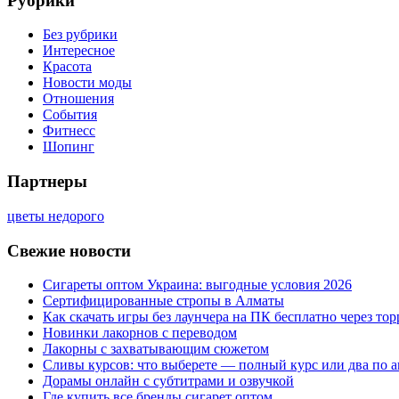
Рубрики
Без рубрики
Интересное
Красота
Новости моды
Отношения
События
Фитнесс
Шопинг
Партнеры
цветы недорого
Свежие новости
Сигареты оптом Украина: выгодные условия 2026
Сертифицированные стропы в Алматы
Как скачать игры без лаунчера на ПК бесплатно через тор
Новинки лакорнов с переводом
Лакорны с захватывающим сюжетом
Сливы курсов: что выберете — полный курс или два по 
Дорамы онлайн с субтитрами и озвучкой
Где купить все бренды сигарет оптом