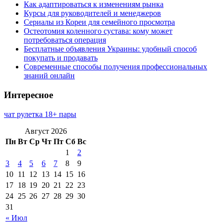
Как адаптироваться к изменениям рынка
Курсы для руководителей и менеджеров
Сериалы из Кореи для семейного просмотра
Остеотомия коленного сустава: кому может
потребоваться операция
Бесплатные объявления Украины: удобный способ
покупать и продавать
Современные способы получения профессиональных
знаний онлайн
Интересное
чат рулетка 18+ пары
Август 2026
Пн
Вт
Ср
Чт
Пт
Сб
Вс
1
2
3
4
5
6
7
8
9
10
11
12
13
14
15
16
17
18
19
20
21
22
23
24
25
26
27
28
29
30
31
« Июл