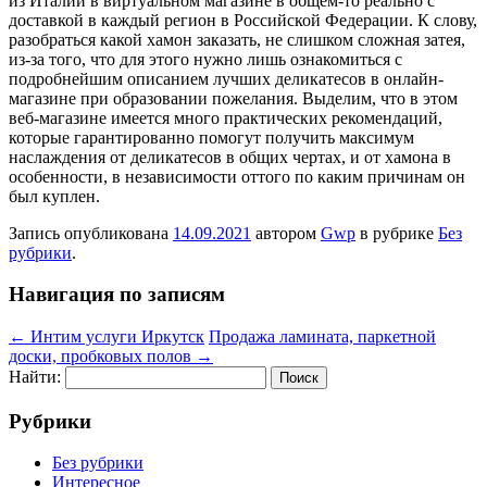
из Италии в виртуальном магазине в общем-то реально с
доставкой в каждый регион в Российской Федерации. К слову,
разобраться какой хамон заказать, не слишком сложная затея,
из-за того, что для этого нужно лишь ознакомиться с
подробнейшим описанием лучших деликатесов в онлайн-
магазине при образовании пожелания. Выделим, что в этом
веб-магазине имеется много практических рекомендаций,
которые гарантированно помогут получить максимум
наслаждения от деликатесов в общих чертах, и от хамона в
особенности, в независимости оттого по каким причинам он
был куплен.
Запись опубликована
14.09.2021
автором
Gwp
в рубрике
Без
рубрики
.
Навигация по записям
←
Интим услуги Иркутск
Продажа ламината, паркетной
доски, пробковых полов
→
Найти:
Рубрики
Без рубрики
Интересное