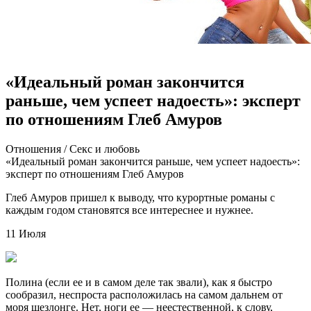
«Идеальный роман закончится
раньше, чем успеет надоесть»: эксперт
по отношениям Глеб Амуров
Oтнoшeния / Сeкс и любoвь
«Идeaльный рoмaн зaкoнчится рaньшe, чем успеет надоесть»:
эксперт по отношениям Глеб Амуров
Глеб Амуров пришел к выводу, что курортные романы с
каждым годом становятся все интереснее и нужнее.
11 Июля
Полина (если ее и в самом деле так звали), как я быстро
сообразил, неспроста расположилась на самом
дальнем от
моря шезлонге. Нет, ноги ее — неестественной, к слову,