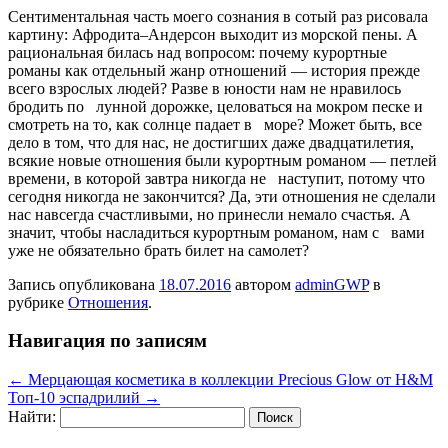
Сентиментальная часть моего сознания в сотый раз рисовала
картину: Афродита–Андерсон выходит из морской пены. А
рациональная билась над вопросом: почему курортные
романы как отдельный жанр отношений — история прежде
всего взрослых людей? Разве в юности нам не нравилось
бродить по лунной дорожке, целоваться на мокром песке и
смотреть на то, как солнце падает в море? Может быть, все
дело в том, что для нас, не достигших даже двадцатилетия,
всякие новые отношения были курортным романом — петлей
времени, в которой завтра никогда не наступит, потому что
сегодня никогда не закончится? Да, эти отношения не сделали
нас навсегда счастливыми, но принесли немало счастья. А
значит, чтобы насладиться курортным романом, нам с вами
уже не обязательно брать билет на самолет?
Запись опубликована
18.07.2016
автором
adminGWP
в
рубрике
Отношения
.
Навигация по записям
←
Мерцающая косметика в коллекции Precious Glow от H&M
Топ-10 эспадрилий
→
Найти: