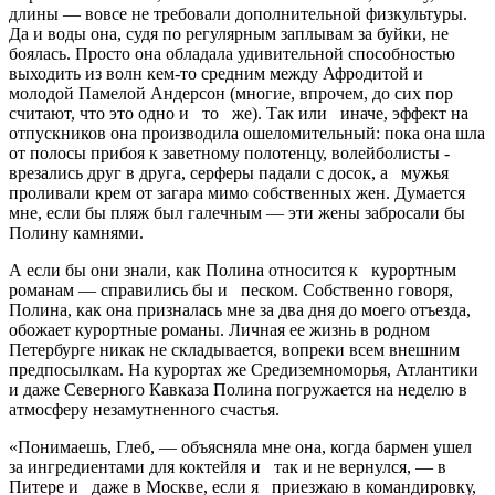
длины — вовсе не требовали дополнительной физкультуры.
Да и воды она, судя по регулярным заплывам за буйки, не
боялась. Просто она обладала удивительной способностью
выходить из волн кем-то средним между Афродитой и
молодой Памелой Андерсон (многие, впрочем, до сих пор
считают, что это одно и то же). Так или иначе, эффект на
отпускников она производила ошеломительный: пока она шла
от полосы прибоя к заветному полотенцу, волейболисты ­
врезались друг в друга, серферы падали с досок, а мужья
проливали крем от загара мимо собств­енных жен. Думается
мне, если бы пляж был галечным — эти жены забросали бы
Полину камнями.
А если бы они знали, как Полина относится к курортным
романам — справились бы и песком. Собственно говоря,
Полина, как она призналась мне за два дня до моего отъезда,
обожает курортные романы. Личная ее жизнь в родном
Петербурге никак не складывается, вопреки всем внешним
предпосылкам. На курортах же Средиземноморья, Атлантики
и даже Северного Кавказа Полина погружается на неделю в
атмосферу незамутненного счастья.
«Понимаешь, Глеб, — объясняла мне она, когда бармен ушел
за ингредиентами для коктейля и так и не вернулся, — в
Питере и даже в Москве, если я приезжаю в командировку,