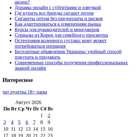
акции?
Дорамы онлайн с субтитрами и озвучкой
Где купить все бренды сигарет оптом
Сигареты оптом без предоплаты и рисков
Как адаптироваться к изменениям рынка
Курсы для руководителей и менеджеров
Сериалы из Кореи для семейного просмотра
Остеотомия коленного сустава: кому может
потребоваться операция
Бесплатные объявления Украины: удобный способ
покупать и продавать
Современные способы получения профессиональных
знаний онлайн
Интересное
чат рулетка 18+ пары
Август 2026
Пн
Вт
Ср
Чт
Пт
Сб
Вс
1
2
3
4
5
6
7
8
9
10
11
12
13
14
15
16
17
18
19
20
21
22
23