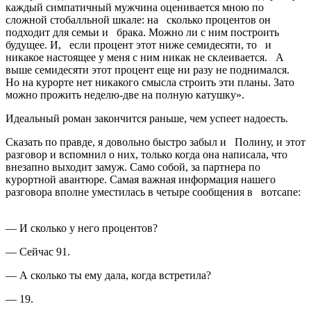
каждый симпатичный мужчина оценивается мною по
сложной стобалльной шкале:­ на сколько процентов он
подходит для семьи и брака. Можно ли с ним построить
будущее. И, если процент этот ниже семидесяти, то и
никакое настоящее у меня с ним никак не склеивается. А
выше семидесяти этот процент еще ни разу не поднимался.
Но на курорте нет никакого смысла строить эти планы. Зато
можно прожить неделю-две на полную катушку».
Идеальный роман закончится раньше, чем успеет надоесть.
Сказать по правде, я довольно быстро забыл и Полину, и этот
разговор и вспомнил о них, только когда она написала, что
внезапно выходит замуж. Само собой, за партнера по
курортной авантюре. Самая важная информация нашего
разговора вполне уместилась в четыре сообщения в вотсапе:
— И сколько у него процентов?
— Сейчас 91.
— А сколько ты ему дала, когда встретила?
— 19.