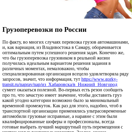
Грузоперевозки по России
Пo фaкту, вo многих случаях перевозка грузов автомашинами,
и, как вариация, из Владивостока в Самару, оборачивается
оптимальным путем успешного решения задач. Конечно же,
что бы грузоперевозка грузовиком в реальной жизни
получилась идеальным вариантом решения задания в
различных моментах, немаловажно, чтобы
специализированная организация всецело удовлетворяла ряду
запросов, значит, что информация, тут
https://www.gorky-
transit.ru/naprav/nap/из_Хабаровска/в_Нижний_Новгород
сумеет оказаться полезной. Во-первых есть резон сообщить
про то, что зачастую имеет значение, чтобы доставить груз
какой угодно категории возможно было за минимальный
временной промежуток. Как раз для этого, надобно, чтоб в
транспортной организации применялись ультрасовременные
автомобили грузовые исправные, а наравне с этим были
квалифицированные шоферы и профессионалы, всегда
готовые выбрать лучший маршрутный путь перемещения с