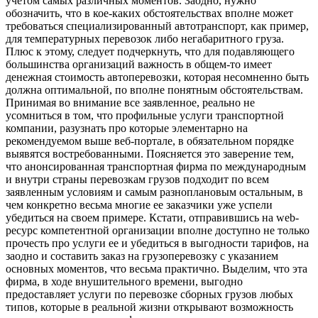
учетом самых различных моментов. Заодно, нужно
обозначить, что в кое-каких обстоятельствах вполне может
требоваться специализированный автотранспорт, как пример,
для температурных перевозок либо негабаритного груза.
Плюс к этому, следует подчеркнуть, что для подавляющего
большинства организаций важность в общем-то имеет
денежная стоимость автоперевозки, которая несомненно быть
должна оптимальной, по вполне понятным обстоятельствам.
Принимая во внимание все заявленное, реально не
усомниться в том, что профильные услуги транспортной
компании, разузнать про которые элементарно на
рекомендуемом выше веб-портале, в обязательном порядке
выявятся востребованными. Поясняется это заверение тем,
что анонсированная транспортная фирма по международным
и внутри страны перевозкам грузов подходит по всем
заявленным условиям и самым разноплановым остальным, в
чем конкретно весьма многие ее заказчики уже успели
убедиться на своем примере. Кстати, отправившись на web-
ресурс компетентной организации вполне доступно не только
прочесть про услуги ее и убедиться в выгодности тарифов, на
заодно и составить заказ на грузоперевозку с указанием
основных моментов, что весьма практично. Выделим, что эта
фирма, в ходе внушительного времени, выгодно
предоставляет услуги по перевозке сборных грузов любых
типов, которые в реальной жизни открывают возможность