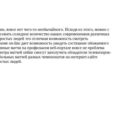
и, вовсе нет чего-то необычайного. Исходя из этого, можно с
совать солидное количество наших современников различных
 простых людей это отличная возможность смотреть
име on-line дает возможность увидеть состязание обожаемого
тивные матчи на профильном веб-портале вовсе не проблема
отра матчей online смогут заполучить обладатели телевизоров-
больных матчей разных чемпионатов на интернет-сайте
остых людей.