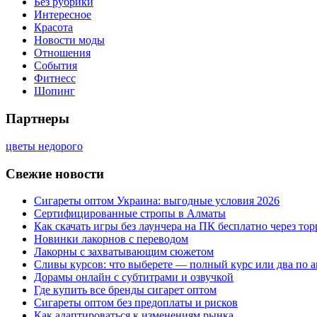
Без рубрики
Интересное
Красота
Новости моды
Отношения
События
Фитнесс
Шопинг
Партнеры
цветы недорого
Свежие новости
Сигареты оптом Украина: выгодные условия 2026
Сертифицированные стропы в Алматы
Как скачать игры без лаунчера на ПК бесплатно через тор
Новинки лакорнов с переводом
Лакорны с захватывающим сюжетом
Сливы курсов: что выберете — полный курс или два по 
Дорамы онлайн с субтитрами и озвучкой
Где купить все бренды сигарет оптом
Сигареты оптом без предоплаты и рисков
Как адаптироваться к изменениям рынка