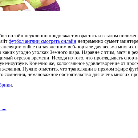
бол онлайн неуклонно продолжает возрастать и в таком положени
сайт
футбол англии смотреть онлайн
непременно сумеет заинтере
трансляции online на заявленном веб-портале для весьма многих
аких угодно уголках Земного шара. Наравне с этим, матч в реж
димый отрезок времени. Исходя из того, что проглядывать спор
уке/ноутбуке. Конечно же, колоссальное удовлетворение от просм
 желания. Нужно отметить, что трансляции в прямом эфире фут
ого сомнения, немаловажное обстоятельство для очень многих пр
убрики
.
е
→