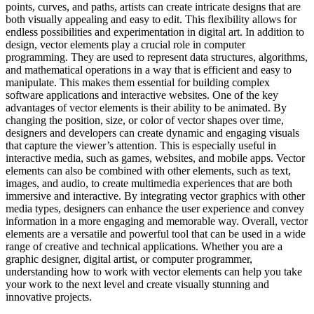
points, curves, and paths, artists can create intricate designs that are
both visually appealing and easy to edit. This flexibility allows for
endless possibilities and experimentation in digital art. In addition to
design, vector elements play a crucial role in computer
programming. They are used to represent data structures, algorithms,
and mathematical operations in a way that is efficient and easy to
manipulate. This makes them essential for building complex
software applications and interactive websites. One of the key
advantages of vector elements is their ability to be animated. By
changing the position, size, or color of vector shapes over time,
designers and developers can create dynamic and engaging visuals
that capture the viewer’s attention. This is especially useful in
interactive media, such as games, websites, and mobile apps. Vector
elements can also be combined with other elements, such as text,
images, and audio, to create multimedia experiences that are both
immersive and interactive. By integrating vector graphics with other
media types, designers can enhance the user experience and convey
information in a more engaging and memorable way. Overall, vector
elements are a versatile and powerful tool that can be used in a wide
range of creative and technical applications. Whether you are a
graphic designer, digital artist, or computer programmer,
understanding how to work with vector elements can help you take
your work to the next level and create visually stunning and
innovative projects.