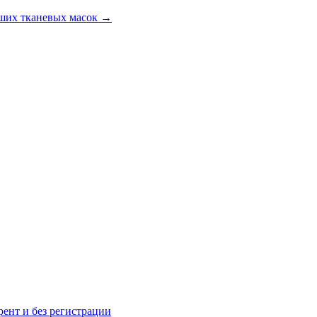
ших тканевых масок
→
рент и без регистрации