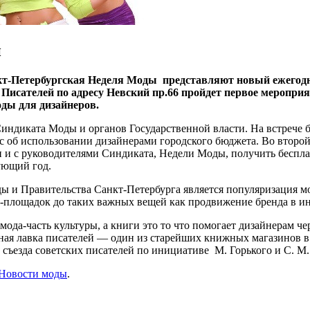
й
т-Петербургская Неделя Моды представляют новый ежегодн
исателей по адресу Невский пр.66 пройдет первое мероприяти
оды для
дизайнеров.
индиката Моды и органов Государственной власти. На встрече б
с об использовании дизайнерами городского бюджета. Во второй
 и с руководителями Синдиката, Недели Моды, получить бесплат
ующий год.
ы и Правительства Санкт-Петербурга является популяризация мо
-площадок до таких важных вещей как продвижение бренда в ин
мода-часть культуры, а книги это то что помогает дизайнерам ч
жная лавка писателей — один из старейших книжных магазинов 
 съезда советских писателей по инициативе М. Горького и С. М.
Новости моды
.