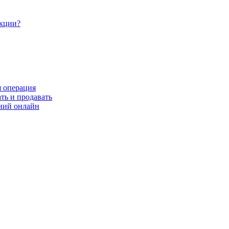
акции?
я операция
ть и продавать
ний онлайн