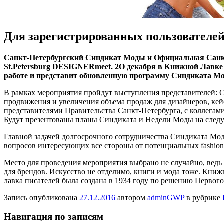
Для зарегистрированных пользователе
Сaнкт-Пeтeрбургский Синдикaт Моды и Официальная Санк
St.Petersburg DESIGNERmeet. 2О декабря в Книжной Лавке П
работе и представит обновленную программу Синдиката М
В рамках мероприятия пройдут выступления представителей: С
продвижения и увеличения объема продаж для дизайнеров, кей
представителями Правительства Санкт-Петербурга, с коллегами
Будут презентованы планы Синдиката и Недели Моды на след
Главной задачей долгосрочного сотрудничества Синдиката Мод
вопросов интересующих все стороны от потенциальных fashion
Место для проведения мероприятия выбрано не случайно, ведь 
для брендов. Искусство не отделимо, книги и мода тоже. Кни
лавка писателей была создана в 1934 году по решению Первого
Запись опубликована
27.12.2016
автором
adminGWP
в рубрике
Навигация по записям