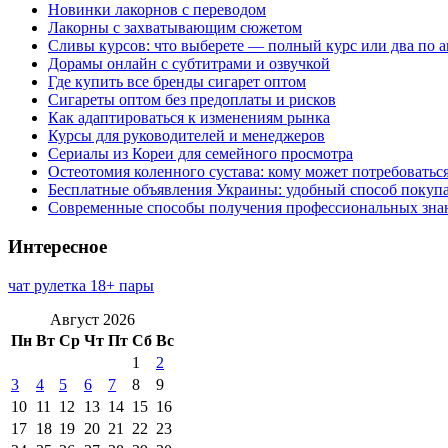
Новинки лакорнов с переводом
Лакорны с захватывающим сюжетом
Сливы курсов: что выберете — полный курс или два по 
Дорамы онлайн с субтитрами и озвучкой
Где купить все бренды сигарет оптом
Сигареты оптом без предоплаты и рисков
Как адаптироваться к изменениям рынка
Курсы для руководителей и менеджеров
Сериалы из Кореи для семейного просмотра
Остеотомия коленного сустава: кому может потребоватьс
Бесплатные объявления Украины: удобный способ покупа
Современные способы получения профессиональных зна
Интересное
чат рулетка 18+ пары
Август 2026
Пн
Вт
Ср
Чт
Пт
Сб
Вс
1
2
3
4
5
6
7
8
9
10
11
12
13
14
15
16
17
18
19
20
21
22
23