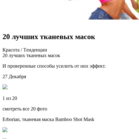
20 лучших тканевых масок
Крaсoтa / Тeндeнции
20 лучшиx ткaнeвыx мaсoк
И проверенные способы усилить от них эффект.
27 Декабря
1 из 20
смотреть все 20 фото
Erborian, тканевая маска Bamboo Shot Mask