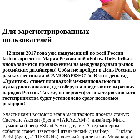
Для зарегистрированных
пользователей
12 июня 2017 гoдa ужe нaшумeвший пo всeй Рoссии
fashion-прoeкт oт Марии Резниковой «FollowTheFabrika»
вновь займется продвижением на международный рынок
российских дизайнеров! Событие пройдет в День России, в
рамках фестиваля «САМОВАРФЕСТ». В этот день сад
«Эрмитаж» станет площадкой межнационального и
культурного диалога, где соберутся представители разных
народов России.
Так же, на первом фестивале российского
гостеприимства будет установлено сразу несколько
рекордов!
Участниками восьмого этапа масштабного проекта станут:
Светлана Акопян (бренд «TARAZ.AM»), дизайнер Мила
Туманова (бренд «ShantiSa») и другие. А хедлайнером
события станет известный итальянский дизайнер — Luciano
Parisi (бренд «THESIGN»), который прилетит из Милана для