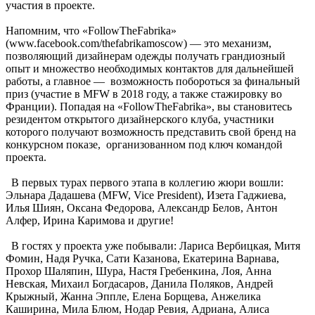
участия в проекте.
Напомним, что «FollowTheFabrika»
(www.facebook.com/thefabrikamoscow) — это механизм,
позволяющий дизайнерам одежды получать грандиозный
опыт и множество необходимых контактов для дальнейшей
работы, а главное — возможность побороться за финальный
приз (участие в MFW в 2018 году, а также стажировку во
Франции). Попадая на «FollowTheFabrika», вы становитесь
резидентом открытого дизайнерского клуба, участники
которого получают возможность представить свой бренд на
конкурсном показе, организованном под ключ командой
проекта.
В первых турах первого этапа в коллегию жюри вошли:
Эльнара Дадашева (MFW, Vice President), Изета Гаджиева,
Илья Шиян, Оксана Федорова, Александр Белов, Антон
Алфер, Ирина Каримова и другие!
В гостях у проекта уже побывали: Лариса Вербицкая, Митя
Фомин, Надя Ручка, Сати Казанова, Екатерина Варнава,
Прохор Шаляпин, Шура, Настя Гребенкина, Лоя, Анна
Невская, Михаил Богдасаров, Данила Поляков, Андрей
Крыжный, Жанна Эппле, Елена Борщева, Анжелика
Каширина, Мила Блюм, Нодар Ревия, Адриана, Алиса