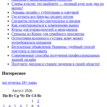
Сливы курсов: что выберете — полный курс или два по
акции?
Дорамы онлайн с субтитрами и озвучкой
Где купить все бренды сигарет оптом
Сигареты оптом без предоплаты и рисков
Как адаптироваться к изменениям рынка
Курсы для руководителей и менеджеров
Сериалы из Кореи для семейного просмотра
Остеотомия коленного сустава: кому может
потребоваться операция
Бесплатные объявления Украины: удобный способ
покупать и продавать
Современные способы получения профессиональных
знаний онлайн
Получите диплом и станьте лидером в своей области!
Интересное
чат рулетка 18+ пары
Август 2026
Пн
Вт
Ср
Чт
Пт
Сб
Вс
1
2
3
4
5
6
7
8
9