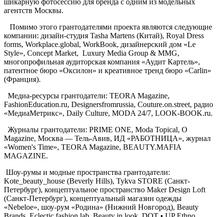
шикарную фотосессию для бренда с одним из модельных
агентств Москвы.
Помимо этого грантодателями проекта являются следующие
компании: дизайн-студия Tasha Martens (Китай), Royal Dress
forms, Workplace.global, WorkBook, дизайнерский дом «Le
Style», Concept Market, Luxury Media Group & MMG,
многопрофильная аудиторская компания «Аудит Картель»,
патентное бюро «Оксилон» и креативное тренд бюро «Carlin»
(Франция).
Медиа-ресурсы грантодатели: TEORA Magazine,
FashionEducation.ru, Designersfromrussia, Couture.on.street, радио
«МедиаМетрикс», Daily Culture, MODA 24/7, LOOK-BOOK.ru.
Журналы грантодатели: PRIME ONE, Moda Topical, O
Magazine, Москва — Тель-Авив, ИД «РАБОТНИЦА», журнал
«Women's Time», TEORA Magazine, BEAUTY.MAFIA
MAGAZINE.
Шоу-румы и модные пространства грантодатели:
Kote_beauty_house (Beverly Hills), Tykva STORE (Санкт-
Петербург), концептуальное пространство Maker Design Loft
(Санкт-Петербург), концептуальный магазин одежды
«Nebeloe», шоу-рум «Родина» (Нижний Новгород), Beauty
Brands, Eclectic fashion lab, Beauty in look, DOT • UP Ethno