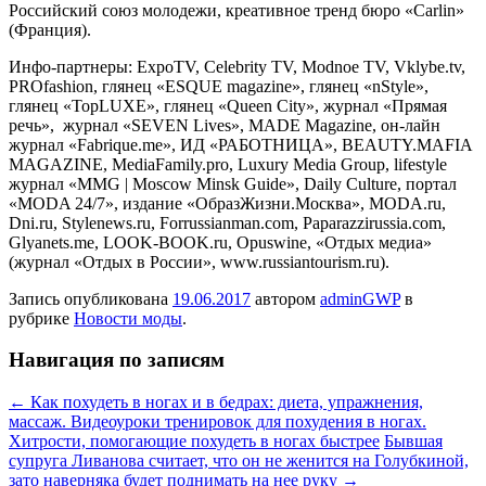
Российский союз молодежи, креативное тренд бюро «Carlin»
(Франция).
Инфо-партнеры: ExpoTV, Celebrity TV, Modnoe TV, Vklybe.tv,
PROfashion, глянец «ESQUE magazine», глянец «nStyle»,
глянец «TopLUXE», глянец «Queen City», журнал «Прямая
речь», журнал «SEVEN Lives», MADE Magazine, он-лайн
журнал «Fabrique.me», ИД «РАБОТНИЦА», BEAUTY.MAFIA
MAGAZINE, MediaFamily.pro, Luxury Media Group, lifestyle
журнал «MMG | Moscow Minsk Guide», Daily Culture, портал
«MODA 24/7», издание «ОбразЖизни.Москва», MODA.ru,
Dni.ru, Stylenews.ru, Forrussianman.com, Paparazzirussia.com,
Glyanets.me, LOOK-BOOK.ru, Opuswine, «Отдых медиа»
(журнал «Отдых в России», www.russiantourism.ru).
Запись опубликована
19.06.2017
автором
adminGWP
в
рубрике
Новости моды
.
Навигация по записям
←
Как похудеть в ногах и в бедрах: диета, упражнения,
массаж. Видеоуроки тренировок для похудения в ногах.
Хитрости, помогающие похудеть в ногах быстрее
Бывшая
супруга Ливанова считает, что он не женится на Голубкиной,
зато наверняка будет поднимать на нее руку
→