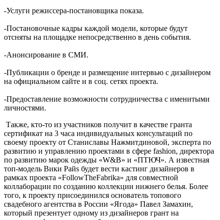
-Услуги режиссера-постановщика показа.
-Постановочные кадры каждой модели, которые будут
отсняты на площадке непосредственно в день события.
-Анонсирование в СМИ.
-Публикации о бренде и размещение интервью с дизайнером
на официальном сайте и в соц. сетях проекта.
-Предоставление возможности сотрудничества с именитыми
личностями.
Также, кто-то из участников получит в качестве гранта
сертификат на 3 часа индивидуальных консультаций по
своему проекту от Станиславы Нажмитдиновой, эксперта по
развитию и управлению проектами в сфере fashion, директора
по развитию марок одежды «W&B» и «ПТЮЧ». А известная
топ-модель Вики Райs будет вести кастинг дизайнеров в
рамках проекта «FollowTheFabrika» для совместной
коллаборации по созданию коллекции нижнего белья. Более
того, к проекту присоединился основатель топового
свадебного агентства в России «Ягода» Павел Замахин,
который презентует одному из дизайнеров грант на