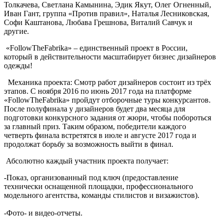
Толкачева, Светлана Камынина, Эдик Якут, Олег Огненный,
Иван Гант, группа «Против правил», Наталья Лесниковская,
Софи Каштанова, Любава Грешнова, Виталий Савчук и
другие.
«FollowTheFabrika» – единственный проект в России,
который в действительности масштабирует бизнес дизайнеров
одежды!
Механика проекта: Смотр работ дизайнеров состоит из трёх
этапов. С ноября 2016 по июнь 2017 года на платформе
«FollowTheFabrika» пройдут отборочные туры конкурсантов.
После полуфинала у дизайнеров будет два месяца для
подготовки конкурсного задания от жюри, чтобы побороться
за главный приз. Таким образом, победители каждого
четверть финала встретятся в июле и августе 2017 года и
продолжат борьбу за возможность выйти в финал.
Абсолютно каждый участник проекта получает:
-Показ, организованный под ключ (предоставление
технически оснащенной площадки, профессионального
модельного агентства, команды стилистов и визажистов).
-Фото- и видео-отчеты.